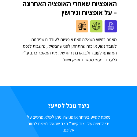
האופציות שאחרי האופציה האחרונה
– על אופציות וגירושין
מאמר בנושא השאלה האם אופציות לעובדים שניתנות
לעובד נשוי, או כזה שהתחתן לפני שהבשילו, נחשבות לנכס
המשותף לעובד ולבן או בת הזוג שלו. את המאמר כתב עו"ד
גלעד בר-עמי ממשרד אפיק ושות'.
כיצד נוכל לסייע?
נשמח לסייע בשיחה או פגישה. ניתן למלא פרטים על
ידי לחיצה על "צור קשר" בצד שמאל ונשמח לחזור
אליכם.