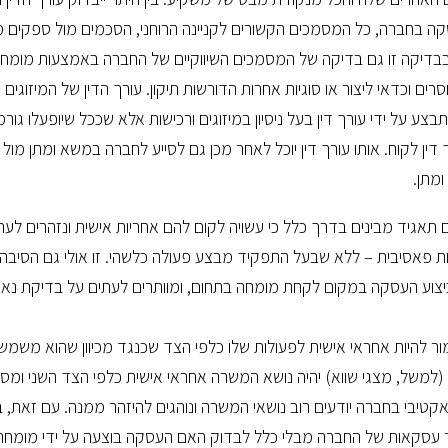
 בחברה, כל המסמכים הקשורים לקניינה הרוחני, הסכמים מול ספקים מהו
לב בבדיקה זו גם בדיקה של המסמכים השיווקיים של החברה באמצעות מומח
ים וכדאי ליצור או סוגיות אחרות הדורשות תיקון. עורך הדין של המיזוגים ו
צע על ידי עורך דין בעל ניסיון במיזוגים ורכישות אלא שככל שיופעלו גורמ
ורך דין לקוח. אותו עורך דין יוכל לאחר מכן גם לסייע לחברה במשא ומתן מול
ומתן.
תאגיד מבינים בדרך כלל כי עשויה לקום להם אחריות אישית ונזהרים לע
יות פאסיבית – ללא שבעל התפקיד מבצע פעולה כלשהי. זו אולי גם הסיב
ביצוע העסקה במקום לקחת מומחה בתחום, ומוותרים לעתים על בדיקת נאות
להיות אחראי אישית לפעולות שלו כלפי הצד שכנגד מכיוון שהוא משמש ר
(למשל, מצגי שווא) יהיה נושא המשרה אחראי אישית כלפי הצד השני ומס
אקטיבי בחברה יודעים רוב נושאי המשרה ונוהגים להיזהר ממנה. עם זאת, 
ר עסקאות של החברה מבלי כלל לבדוק האם העסקה בוצעה על ידי מומחה