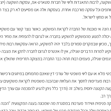
השקעה, לרבות התאגדות וליווי של חברות סטארט-אפ, עסקות השקעה (ייצ
שותפים וכל עסקה מורכבת אחרת. בעסקות אלה אנו מסייעים לא רק בצד 
 או מחוץ לישראל.
הינה אי מוכנות של החברה לקראת המשקיע. כאשר נוצר קשר עם משקיע 
יכולה למנוע מהמשקיע להשקיע בחברה או לגרום לו להפחית את מחיר הי
 מכיוון שבמקרים ספורים בלבד יהיה למשקיע, הרואה עסקאות רבות מידי
קיע למרות הדברים שגילה, אין לו אינטרס לגרום לחברה לתקן את מצבה מכי
מים שגילה, פעמים רבות תהיה כבר החברה במצוקה תזרימית שתאלץ או
י מלא או עם ליווי משפטי של עורכי דין שאינם מתמחים במיזוגים ורכישות
 רבות מעדיפות לחסוך את העלויות שבהכנה משפטית לקראת משקיעים על י
 הקטנה יחסית בשלב זה (ודרך כלל ניתן להגיע להסכמה עם עורך הדין 
רך רב.
 פנימית ושידוד מערכות במסגרת מה שמכונה בעגה המקצועית "הכנה ל
האחרים שלה והכל מנקודת מבט של משקיע. בין היתר ייבדוק עורך הדין