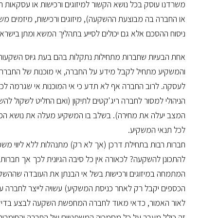
משרדנו עוסק בכל נושא הקשור למיזוגים ורכישות או עסקאות 
או החברה בה מבוצעת ההשקעה), מיזוגים ורכישות, מיזמים מ
ניסוח ההסכם אלא גם יכולים לסייע בתהליך המשא ומתן בישראל
אחת הבעיות שחברות מתחילות נתקלות בהם בעת גיוס השקעות 
והמשקיע מתחיל לקבל מידע על החברה, אי מוכנות של החברה 
לעסקה. לרוב החברה אף לא תדע כי אי המוכנות אי שגרמה לכך,
הניהולי למסור לחברה ריג'קטים לתיקון (ואם החליט לשקול להש
המצב יעלה את מחירה). בשלב בו המשקיע מעלה את נושא הפג
לכל תנאי המשקיע.
חברות רבות בתחילת דרכן (אך לא רק) מתנהלות ללא ליווי משפט
להתכונן להשקעה? לכאורה אין כל סיבה הגיונית לכך אך חברות
המתמחה במיזוגים ורכישות בשל אי הבנתן את העובדה שההשקעה
הכספים יקבל רק לאחר כניסת המשקיע) עשויה לייצר לחברה ע
לאור האמור, כדאי מאוד לחברה המחפשת השקעה לבצע בדיקה
זה כולל מעבר על כל מסמכיה המשפטיים של החברה והחומרים 