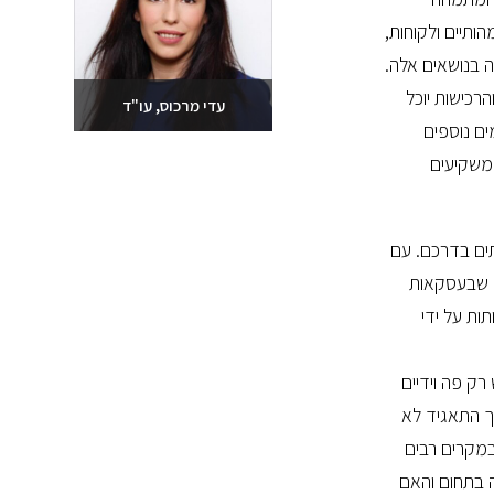
תיים ולקוחות,
ה בנושאים אלה.
הרכישות יוכל
עדי מרכוס, עו"ד
ים נוספים
שלחו מייל
 משקיעים
03-6093609
תים בדרכם. עם
ה שבעסקאות
ות על ידי
ק פה וידיים
ך התאגיד לא
במקרים רבים
 בתחום והאם