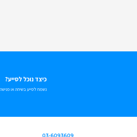
כיצד נוכל לסייע?
נשמח לסייע בשיחה או פגישה.
03-6093609