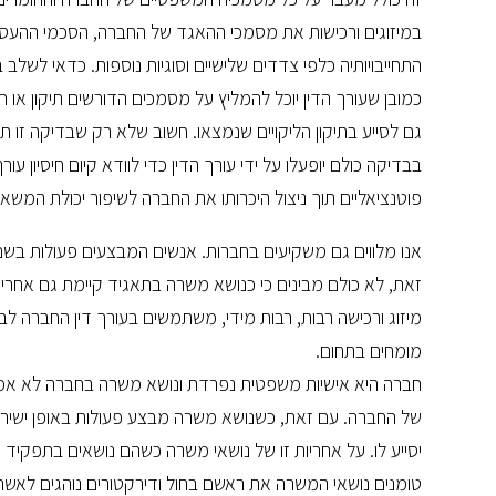
במיזוגים ורכישות את מסמכי ההאגד של החברה, הסכמי ההעסקה
התחייבויותיה כלפי צדדים שלישיים וסוגיות נוספות. כדאי לש
כמובן שעורך הדין יוכל להמליץ על מסמכים הדורשים תיקון או חסר
גם לסייע בתיקון הליקויים שנמצאו. חשוב שלא רק שבדיקה זו תתב
בבדיקה כולם יופעלו על ידי עורך הדין כדי לוודא קיום חיסיון ע
פוטנציאליים תוך ניצול היכרותו את החברה לשיפור יכולת המשא 
אנו מלווים גם משקיעים בחברות. אנשים המבצעים פעולות בשם 
זאת, לא כולם מבינים כי כנושא משרה בתאגיד קיימת גם אחר
מיזוג ורכישה רבות, רבות מידי, משתמשים בעורך דין החברה ל
מומחים בתחום.
חברה היא אישיות משפטית נפרדת ונושא משרה בחברה לא אמור 
של החברה. עם זאת, כשנושא משרה מבצע פעולות באופן ישיר 
יסייע לו. על אחריות זו של נושאי משרה כשהם נושאים בתפקיד 
טומנים נושאי המשרה את ראשם בחול ודירקטורים נוהגים לאש