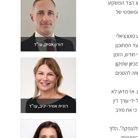
וג הצד המשקיע
המשפטי של
פוטנציאלי
דורון אפיק, עו"ד
עד המתוכנן
 חודש, הזמן
שלחו מייל
וון שתיקון
03-6093609
תה להסכים
. אז מדוע לא
די עורך דין
רונית אמיר-יניב, עו"ד
כי את מירב
שלחו מייל
הנפקה". הליך
03-6093609
 המתמחה