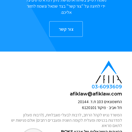
ידי לחיצה על "צור קשר" בצד שמאל ונשמח לחזור
אליכם.
צור קשר
03-6093609
afiklaw@afiklaw.com
החשמונאים 103 ת.ד. 20144
תל-אביב · מיקוד 6120101
המשרד נגיש לקהל הרחב, לרבות לבעלי מוגבלויות, (לרבות מעלון
למדרגות בכניסה ומעלית לקומה השניה ומעברים רחבים) אולם פגישות יש
לתאם מראש.
הנציגות הישראלית של ארגון
BOKS