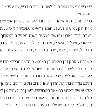
ליווי בשיתוף עם מומחים בינלאומיים, ככל הנדרש, של עסקאות ב
בינלאומיים.
כחלק מפעילות זו המשרד הינו החבר הישראלי בארגון הEuro Americal Lawyers Group (www.ealg.com).
אוסטריה, אירלנד, איטליה, אנגליה, ארה"ב, בלגיה, גרמניה, דנמרק,
פורטוגל, פינלנד, צ'כיה, צרפת, קפריסין, הרפובליקה הדומיניקנית, 
משרדנו מספק (בין בעצמו ובין באמצעות הרשת הבינלאומית של
סכסוכים בינלאומי. אנו מטפלים בייצוג של לקוחות שאינם ישר
לישראל. חשוב לציין כי בין כאשר מדובר בגישור ובין כאשר מדו
הסכם בוררות בתחילת הדרך עשוי לגרום נזקים גדולים בהמשך וב
מקצועי עשוי למנוע התוצאה המבוקשת. לעניין זה, לעתים אין די
מלווה גם בעורך דין המתמחה בניסוח הסכמים ומכיר את המנטאל
פעם מלווים לקוחות ישראלים המעורבים בסכסוך במדינה אחרת ו