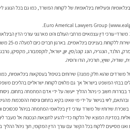
ינלאומיות ופעילויות בינלאומיות של לקוחות המשרד, כמו גם בכל הנוגע לי
ארגון ה Euro-American Lawyers Groupמאחד מאז 1985 משרדי עורכי דין עצמאיים מרחבי העולם והינו מארגוני עורכי הדין 
בעולם. חברי הארגון נפגשים פעמיים 
 הולנד, הונגריה, הונג קונג/סין, יוון, ישראל, לוקסמבורג, מקסיקו, נורבגי
שוודיה, שוויץ, תורכיה, הודו ורוסיה.
 משרדים שהוא חלק ממנה) שירותים בטיפול בעסקאות בינלאומיות, כמו ג
אלים בבתי המשפט בישראל אך גם מלווים לקוחות ישראליים בהליכים משפט
בר בבוררות חשוב כי ניהול ההליך ייעשה על ידי אדם המתמחה בתחום. ניסוח
התאם, ליווי בגישור על ידי מי שאינו בקיא בתחום וניסוח ההסכמות מהגיש
 בשכירת שירותיו של משרד עורכי דין בינלאומי המתמחה בניהול סכסוכים וח
יות במדינת המוצא של הלקוח כדי להגיע לתוצאות הנכונות אל מעבר לים.
אנו מסייעים ללקוח בכל הקשר עם עורך הדין המקומי, תוך ניהול ההליך 