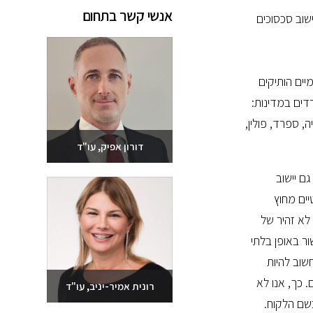
אנשי קשר בתחום
ישוב סכסוכים
הבינלאומיים הותיקים
בשנה ומספקים במשותף שירות ללקוחות בעניינים בינלאומיים. בארגון חברים כיום למעלה מ-25 משרדים במדינות:
ה, ספרד, פולין,
דורון אפיק, עו"ד
ם יישוב
שלחו מייל
יים מחוץ
03-6093609
 לא זהיר של
ור באופן בלתי
שוב להיות
 כך, אנו לא
רונית אמיר-יניב, עו"ד
בשם הלקוח.