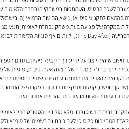
ם מעבר לשכר הבסיס, השתתפות במשחקי הנבחרת הלאומית ש
תאם לתקנוני פיפ"א), נושא הביטוח הרפואי (הן בישראל ו
ית במקרה של פציעה בעת משחק נבחרת לאומית, תנאי מגו
ומעטפת הסתגלות בישראל, תכנון הקריירה שלאחר הפרישה (The Day After), ולעתים אף סוגיות הקשורות 
וחשוב שיהיה ייצוג על ידי עורך דין בעל ניסיון בתחום הספור
 בכירה יותר בחו"ל במקרה של הצעה אטרקטיבית, סוגיות של 
 הקבוצה להאריך את החוזה בעונה או בשתיים נוספות בתנא
שחקן חופשי), קנסות וסנקציות ברורות במקרה של התנהגות
תיר בעיות רפואיות או עובדות מהותיות אחרות ועוד.
שחקנים זרים דורש סנכרון מלא מול דיני הספורט הבינלאומיים
כמו תקנות ה-FFAR (FIFA Football Agent Regulations) המחייבות כל סוכן לעבור בחינה רשמית של פיפ"א ו