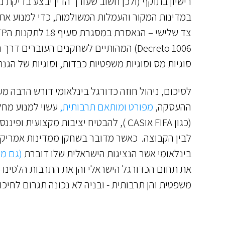
רישיון בתוקף (ולכן חשוב שעורך הדין יבצע בדיקת
Decreto 1006) המהותיים לשחקנים העוברי
סוגיות מס וסוגיות משפטיות כבדות, וסוגיות של הגנת 
לסיכום, ניהול חוזה כדורגל בינלאומי דורש הרבה מ
ההעסקה,
מפורט ומותאם תרבותית,
עשוי למנוע מחל
(כגון FIFA אוCAS ), להבטיח יציבות מקצ
לבין הקבוצה. כאשר מדובר בשחקן ממדינות אמריקה ה
בינלאומי אשר הנציגות הישראלית שלו דוברת
(גם מי
את תחום הכדורגל הישראלי והן את התרבות הלטינו-
משפטית והן תרבותית - ובניה לא נכונה תגרום לחיכו