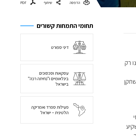
הדפסה
שיתוף
PDF
תחומי התמחות קשורים
דיני ספורט
ו רק
עסקאות וסכסוכים
בינלאומיים ו"נחיתה רכה"
שחקן
בישראל
פעילות ספרד ואמריקה
הלטינית – ישראל
י
קיע