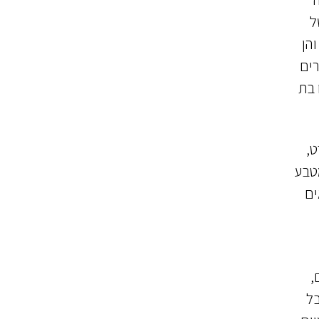
ל
הן
רים
לבן או בת
ט,
מטבע
ים
,
לקבל