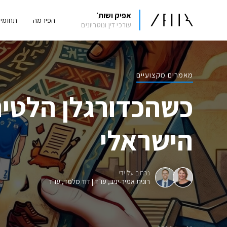
אפיק ושות׳
הפירמה
תחומי
עורכי דין ונוטריונים
מאמרים מקצועיים
כשהכדורגלן הלטינ
הישראלי
נכתב על ידי
רונית אמיר-יניב, עו"ד
|
דוד מלמד, עו"ד