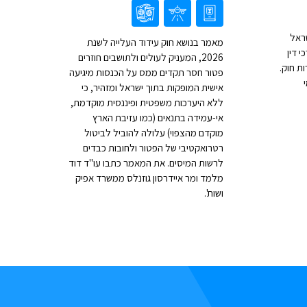
ראל
מאמר בנושא חוק עידוד העלייה לשנת
י דין
2026, המעניק לעולים ולתושבים חוזרים
ת חוק.
פטור חסר תקדים ממס על הכנסות מיגיעה
אישית המופקות בתוך ישראל ומזהיר, כי
ללא היערכות משפטית ופיננסית מוקדמת,
אי-עמידה בתנאים (כמו עזיבת הארץ
מוקדם מהצפוי) עלולה להוביל לביטול
רטרואקטיבי של הפטור ולחובות כבדים
לרשות המיסים. את המאמר כתבו עו"ד דוד
מלמד ומר איידרסון גוזנלס ממשרד אפיק
ושות'.