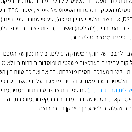
 נאותות לגבי מעמדם המשפטי של השותפים והמתווכים המקומ
במדינות המקור והעמלות המשולמות, כדי למנוע את פס
צד שלישי
ם דרך הליגה הספרדית (לה-ליגה) ואשר התנהלות לא נכונה יכולה לג
קטינים ומנגנוני סולידריות.
עבר להבנה של חוקי המשחק הרגילים. ניסוח נכון של הסכם
וקות עתידיות בערכאות משפטיות ומוסדות בוררות בינלאומיי
ועית ופיננסית, וליצור מערכת יחסים מוצלחת, בריאה וארוכת טווח בין ה
לטינית חשוב מאוד גם להיות מיוצגים על ידי משרד עורכי ד
לולית וגם תרבותית)
גם ספרדית או פורטוגזית ובו זמנית מבינ
אמריקאית. בסופו של דבר מדובר בהתקשרות מורכבת - הן
כים שעלולים לפגוע הן בשחקן והן בקבוצה.