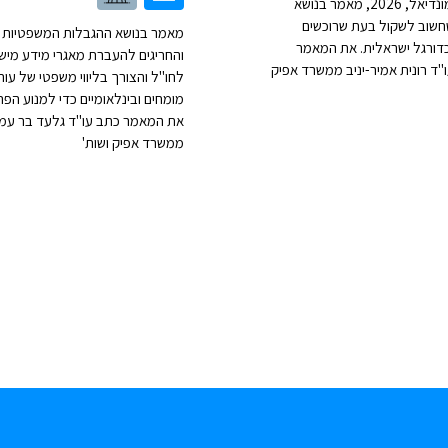
ברוח המונדיאל, 2026, מאמר בנושא
שחשוב לשקול בעת שרוכשים
מאמר בנושא ההגבלות המשפטיות
דורגל ישראלית. את המאמר
והחריגים להעברת מאגרי מידע מיש
"ד רונית אמיר-יניב ממשרד אפיק
לחו"ל והצורך בליווי משפטי של עורכ
מומחים ובינלאומיים כדי למנוע הפרו
את המאמר כתב עו"ד גלעד בר עמי
ממשרד אפיק ושות'