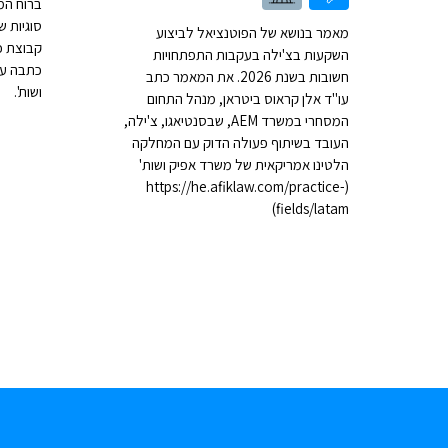
סוגיות 
מאמר בנושא של הפוטנציאל לביצוע
קבוצת כ
השקעות בצ'ילה בעקבות התפתחויות
כתבה עו
חשובות בשנת 2026. את המאמר כתב
ושות'.
עו"ד אלן קראוס ביטראן, מנהל התחום
המסחרי במשרד AEM, שבסנטיאגו, צ'ילה,
העובד בשיתוף פעולה הדוק עם המחלקה
הלטינו אמריקאית של משרד אפיק ושות'
(https://he.afiklaw.com/practice-
fields/latam)