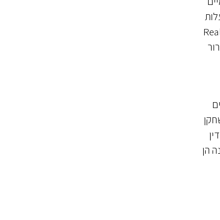
יים
ילת העסקה במוסדות השיפוט של פיפ"א , איסור TPO (בעלות
 – הנאסרת במסגרת סעיף 18 לתקנות הRSTP, אך בשוק הלטיני עדיין נפוצה), סעיפי שחרור ספרדיים (Real
רור
ם
שחקן
ין
ה הן