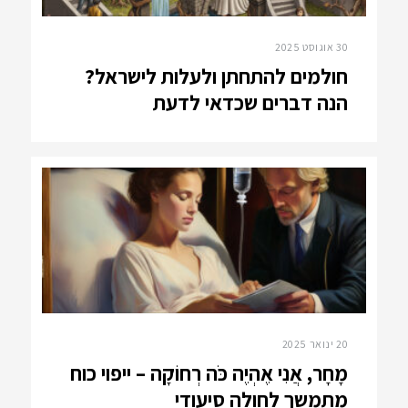
30 אוגוסט 2025
חולמים להתחתן ולעלות לישראל?
הנה דברים שכדאי לדעת
20 ינואר 2025
מָחָר, אֲנִי אֶהְיֶה כֹּה רְחוֹקָה – ייפוי כוח
מתמשך לחולה סיעודי