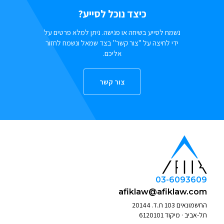
כיצד נוכל לסייע?
נשמח לסייע בשיחה או פגישה. ניתן למלא פרטים על
ידי לחיצה על "צור קשר" בצד שמאל ונשמח לחזור
אליכם.
צור קשר
03-6093609
afiklaw@afiklaw.com
החשמונאים 103 ת.ד. 20144
תל-אביב · מיקוד 6120101