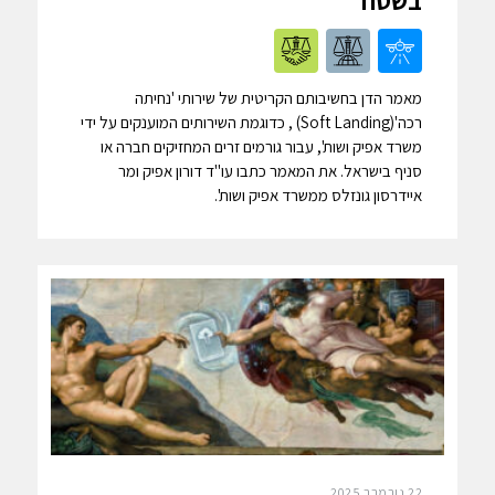
בשטח
מאמר הדן בחשיבותם הקריטית של שירותי 'נחיתה
רכה'(Soft Landing) , כדוגמת השירותים המוענקים על ידי
משרד אפיק ושות', עבור גורמים זרים המחזיקים חברה או
סניף בישראל. את המאמר כתבו עו"ד דורון אפיק ומר
איידרסון גונזלס ממשרד אפיק ושות'.
22 נובמבר 2025