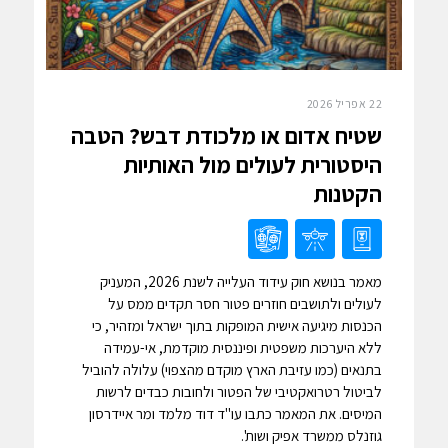
22 אפריל 2026
שטיח אדום או מלכודת דבש? הטבה
היסטורית לעולים מול האותיות
הקטנות
מאמר בנושא חוק עידוד העלייה לשנת 2026, המעניק
לעולים ולתושבים חוזרים פטור חסר תקדים ממס על
הכנסות מיגיעה אישית המופקות בתוך ישראל ומזהיר, כי
ללא היערכות משפטית ופיננסית מוקדמת, אי-עמידה
בתנאים (כמו עזיבת הארץ מוקדם מהצפוי) עלולה להוביל
לביטול רטרואקטיבי של הפטור ולחובות כבדים לרשות
המיסים. את המאמר כתבו עו"ד דוד מלמד ומר איידרסון
גוזנלס ממשרד אפיק ושות'.