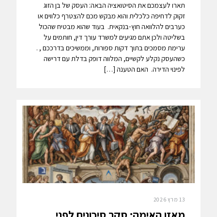
תארו לעצמכם את הסיטואציה הבאה: העסק של בן הזוג
זקוק לדחיפה כלכלית והוא מבקש מכם להצטרף כלווים או
כערבים להלוואה חוץ-בנקאית. בעוד שהוא מבטיח שהכול
בשליטה ולכן אתם מגיעים למשרד עורך דין, חותמים על
ערימת מסמכים בתוך דקות ספורות, וממשיכים בדרככם , .
כשהעסק נקלע לקשיים, המלווה דופק בדלת עם דרישה
לפינוי הדירה. האם הטענה […]
13 מרץ 2026
מאזן האימה: סקר סיכונים לפני