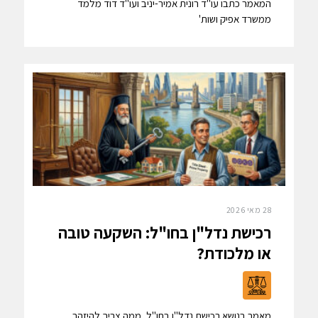
המאמר כתבו עו"ד רונית אמיר-יניב ועו"ד דוד מלמד
ממשרד אפיק ושות'
28 מאי 2026
רכישת נדל"ן בחו"ל: השקעה טובה
או מלכודת?
מאמר בנושא רכישת נדל"ן בחו"ל, ממה צריך להיזהר