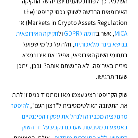
העולמי. כך לפחות טוענים יוצריה של החקיקה
האירופאית החדשה לשווקי נכסי קריפטו (the
Markets in Crypto Assets Regulation) או
MiCA
, אשר ב
דומה לGDPR
ול
חקיקה האירופאית
בנושא בינה מלאכותית
, חלה על כל מי שפועל
בתחומי השוק האירופאי, אפילו אם אינו נמצא
פיזית באירופה. לא הרגשתם אותה? ובכן, ייתכן
שעוד תרגישו.
שוק הקריפטו הציג עצמו מאז ומתמיד כניסיון לתת
את התשובה האולטימטיבית ל"רצון העם",
להיפטר
מרגולציה מכבידה ולנהל את עסקיו הפיננסיים
באמצעות מטבעות שערכם נקבע על ידי השוק
החופשי, ללא התערבות מוסדית
. אולם, המציאות