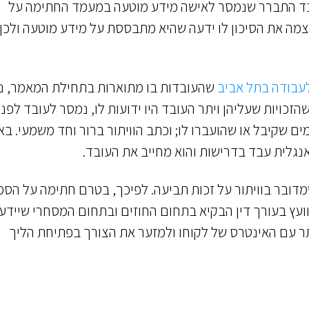
עבד התברר שנמסר לאישה מידע מוטעה במעמד החתימה על
מה את הסיכון לו ידעה שהיא מתבססת על מידע מוטעה ולכן 
שהעובדות בו מתוארות בתחילת המאמר, נ
זכויות שעליהן ויתר העובד היו ידועות לו, נמסר לעובד לפני
ים שקיבל או שהועברו לו; וכתב הוויתור ברור וחד משמעי. בא
גלית עבד בדרישות והוא מחייב את העובד.
מדובר בוויתור על זכות תביעה. לפיכך, בטרם חתימה על הס
יוועץ בעורך דין הבקיא בתחום החוזים ובתחום המסחרי שיידע
תר עם האינטרס של לקוחו ולמזער את הצורך בפתיחת הליך