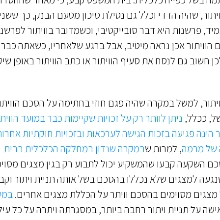
ויתור, שהיה הדדי וכלל גם נטילת סיכון מטעם הבנק, כך ששני
יד, פרשנות היא דבר סובייקטיבי, וכשמדובר בוויתור לפרשנו
ם הוויתור אכן נראה מיטיב, אבל ברגע שלאחריו, כשאתה כבר 
כן חשוב גם לנסח את סעיף הוויתור או כתב הוויתור באופן שי
ויתור, למשל במקרה שהיה פגם חוזי בחתימה על הסכם הוויתו
של, ככלל,
ניתן לוותר רק על זכויות שקיימות כבר במועד הוויתו
 הינה פגיעה בזכות הגישה לערכאות ובזכויות חוקתיות אחרו
ה של מרמה
, למרות ש
במקרה שנדון במחלקה הכלכלית בבית
כם השקעה קבעו שהמשקיע יכול לתבוע רק בגין מצגים מסוי
עה למצגים שלא נכללו בהסכם בשל אותה תניית ויתור וקב
 מצגים מסוימים בהסכם וויתר על הכללת מצגים אחרים.
במק
שה על תניית ויתור רחבה ביותר, במסגרתה ויתרה על כל עיל