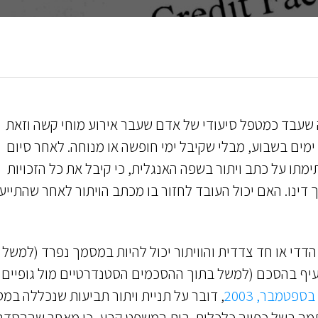
 שעבד כמטפל סיעודי של אדם שעבר אירוע מוחי קשה וזאת
למשך 16 שנה ועד לפטירת מעסיקו כשהוא הועסק 7 ימים בשבוע, מבלי שקיבל ימי חופשה או מנוחה. לאחר סיום
תו על כתב ויתור בשפה האנגלית, כי קיבל את כל הזכויות
דינו. האם יכול העובד לחזור בו מכתב הויתור לאחר שהתייע
ן הדדי או חד צדדית והוויתור יכול להיות במסמך נפרד (למשל
סעיף בהסכם (למשל בתוך ההסכמים הסטנדרטיים מול גופיים
פטמבר, 2003
, דובר על תניית ויתור תביעות שנכללה במ
תמה בשל כפייה כלכלית. בית המשפט קבע, כי מאחר שההסדר