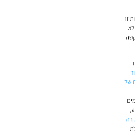
ת זו
לא
קשה
ר
ר
ת של
מים
ע,
רה
ת