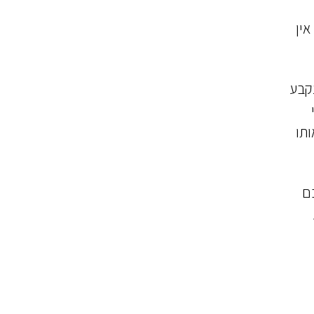
אין
קבע
ותו
כם