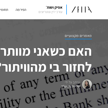
אפיק ושות׳
הפירמה
תחומי
עורכי דין ונוטריונים
מאמרים מקצועיים
האם כשאני מוותר א
לחזור בי מהוויתור?
נכתב על ידי
שלי וילנר, עו"ד