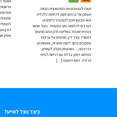
מאמר הד
פרשנות 
תארו לעצמכם את הסיטואציה הבאה:
אפרופים 
העסק של בן הזוג זקוק לדחיפה כלכלית
והוא מבקש מכם להצטרף כלווים או
לפופולי
כערבים להלוואה חוץ-בנקאית. בעוד שהוא
דורון אפ
מבטיח שהכול בשליטה ולכן אתם מגיעים
אפיק ושות
למשרד עורך דין, חותמים על ערימת
מסמכים בתוך דקות ספורות, וממשיכים
בדרככם , . כשהעסק נקלע לקשיים,
המלווה דופק בדלת עם דרישה לפינוי
הדירה. האם הטענה […]
כיצד נוכל לסייע?