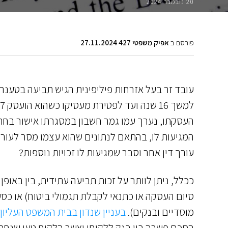
20 נובמבר 2024
פורסם ב
אפיק משפטי 427 27.11.2024
עובד זר בעל אזרחות פיליפינית הגיש תביעה בטענה
העסקתו, נערך עמו גמר חשבון במסגרתו אישור בחתימ
המגיעות לו, בהתאם לנתונים שהוא עצמו מסר לעורך 
עורך דין אחר וסבר שמגיעות לו זכויות נוספות?
ככלל, ניתן לוותר על זכות תביעה עתידית, בין באופ
סיום העסקה או כתנאי לקבלת תגמולי ביטוח) או כ
מוסדיים ובנקים).
בעניין שנדון בבית המשפט העליון בס
הסכם פשרה בין בנק ללקוחו ואשר הלקוח טען שנח