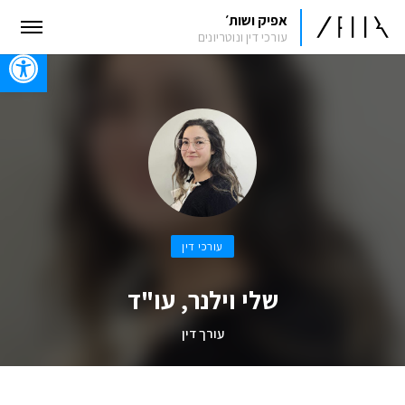
אפיק ושות׳
עורכי דין ונוטריונים
oolbar
עורכי דין
שלי וילנר, עו"ד
עורך דין