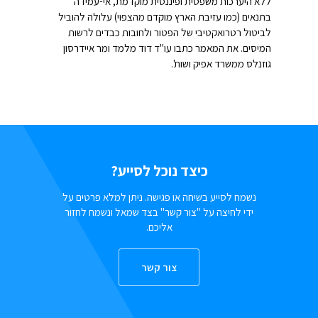
ללא היערכות משפטית ופיננסית מוקדמת, אי-עמידה
בתנאים (כמו עזיבת הארץ מוקדם מהצפוי) עלולה להוביל
לביטול רטרואקטיבי של הפטור ולחובות כבדים לרשות
המיסים. את המאמר כתבו עו"ד דוד מלמד ומר איידרסון
גוזנלס ממשרד אפיק ושות'.
כיצד נוכל לסייע?
נשמח לסייע בשיחה או פגישה. ניתן למלא פרטים על
ידי לחיצה על "צור קשר" בצד שמאל ונשמח לחזור
אליכם.
צור קשר