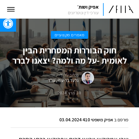
אפיק ושות׳
עורכי דין ונוטריונים
oolbar
מאמרים מקצועיים
חוק הבוררות המסחרית הבין
לאומית -על מה ולמה? יצאנו לברר
נכתב על ידי
גלעד בר-עמי, עו"ד
30 מרץ 2024
פורסם ב
אפיק משפטי 410 03.04.2024