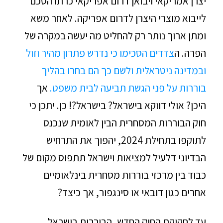
יצרן אמריקאי ויבואן דרום אפריקאי כרתו הסכם
לייבוא מוצרי היצרן לדרום אפריקה. לאחר משא
ומתן ארוך נותר רק להחליט מה יעשה במקרה של
הפרה. ה
צדדים הסכימו כי נדרש פתרון מהיר וזול
ובמדינה ניטראלית ולשם כך הם בחרו בהליך
בוררות על פני הגשת תביעה לבית משפט.
אך
היכן? אולי דווקא בישראל? בישראל?! כן. יתכן כי
חוק הבוררות המסחרית הבין לאומית שנכנס
לתוקפו בתחילת 2024, יהפוך את התרחיש
הבדיוני דלעיל למציאות וישראל תתפוס מקום של
כבוד בין מרכזי בוררות מסחרית בינלאומיים
אחרים כגון דובאי או סינגפור, אך כיצד?
עד לחקיקת החוק החדש, הבוררות בישראל