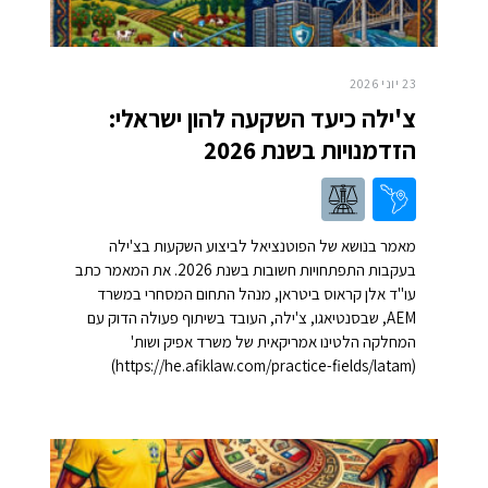
23 יוני 2026
צ'ילה כיעד השקעה להון ישראלי:
הזדמנויות בשנת 2026
מאמר בנושא של הפוטנציאל לביצוע השקעות בצ'ילה
בעקבות התפתחויות חשובות בשנת 2026. את המאמר כתב
עו"ד אלן קראוס ביטראן, מנהל התחום המסחרי במשרד
AEM, שבסנטיאגו, צ'ילה, העובד בשיתוף פעולה הדוק עם
המחלקה הלטינו אמריקאית של משרד אפיק ושות'
(https://he.afiklaw.com/practice-fields/latam)