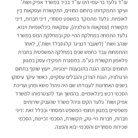
עו"ד גלעד בר-עמי הינו עו"ד בכיר במשרד אפיק ושות'
ועיקר התמקדותו בתחום החוזים, התקשורת ועסקאות בין
לאומיות. גלעד מתמקד במשפט מסחרי, דיני חברות, דיני
תקשורת (עסקאות ורגולציה), עסקאות בינלאומיות ויבוא.
גלעד התמחה במחלקת ההיי-טק ובמחלקת המס במשרד
שנהב ושות' (לשעבר דנציגר קלגסבלד ושות'), לאחר
ההתמחות עבד כחמש שנים במחלקה המשפטית בחברת
פלאפון תקשורת בע"מ. במסגרת תפקידו עסק במגוון
תחומים ובהם: הגנה בתובענות ייצוגיות, ייעוץ שוטף בתחום
הרגולציה, הגנת הצרכן והגבלים עסקיים, כאשר עיקר עיסוקו
בשנים האחרונות לעבודתו שם היה ניהול משא ומתן ועריכת
הסכמי רכש בינלאומיים. בהמשך ועד להצטרפותו למשרד
אפיק ושות' גלעד הקים וניהל משרד שהעניק שירותים
משפטיים במגוון תחומי המשפט המסחרי ובכלל זאת :דיני
חברות, חברות היי-טק, תקשורת, הסכמי זכיינות, הסכמי
שכירות מסחריים והסכמי יבוא והפצה.