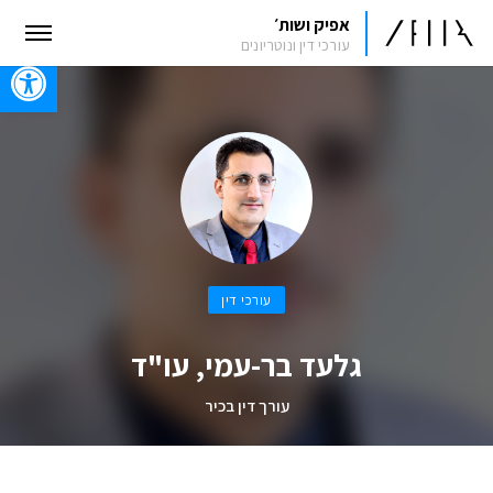
אפיק ושות׳
עורכי דין ונוטריונים
oolbar
עורכי דין
גלעד בר-עמי, עו"ד
עורך דין בכיר