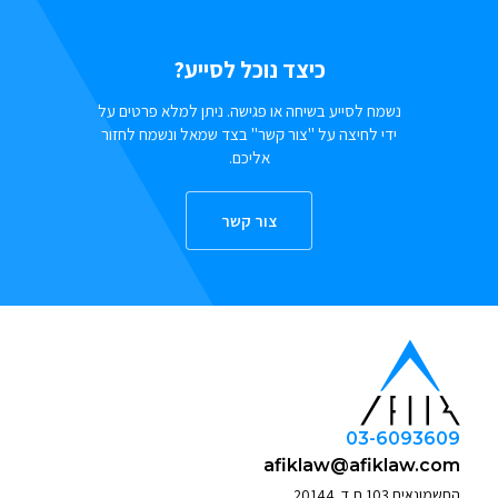
כיצד נוכל לסייע?
נשמח לסייע בשיחה או פגישה. ניתן למלא פרטים על
ידי לחיצה על "צור קשר" בצד שמאל ונשמח לחזור
אליכם.
צור קשר
03-6093609
afiklaw@afiklaw.com
החשמונאים 103 ת.ד. 20144