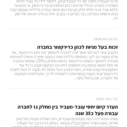
פרטי העבודה השכר של כל העובדים וכן, למסור לידי כל עובד תלוש
משכורת מפורט הכולל פרטים רבים המחויבים על פי החוק. אי המצאת
תלוש שכר או אי מילוי חלק מן הפרטים מהווה עבירה פלילית שענשה קנס
גבוה ורשויות המדינה כבר הודיעו כי בקרוב יחלו בהליכי אכיפה של חוק
זה...
05 אוגוסט 2008
זכות בעל מניות לכהן כדירקטור בחברה
התובע עתר לצו זמני אשר יורה לחברה להמשיך את מינוי כדירקטור, אף
שלא נמצא רוב לכך באסיפה כללית וזאת בטענה שיש לו ציפיה לגיטימית
וסבירה להמשך כהונתו כדירקטור בהיותו מחזיק ב23% ממניות החברה
ואי מינוי מהווה קיפוח.בית המשפט דחה את הבקשה וקבע כי כל עוד
התקנון אינו קובע אחרת, היות התובע בעל מניות לא מקנה לו זכות לשבת
בדירקטוריון וכי טענת קיפוח אינה רלוונטית לדרך התנהלותה העסקית
של החברה, שכן ביטול מינוי ...
22 ינואר 2009
העדר קיום יחסי עובד-מעביד בין מחלק גז לחברה
עבורה פעל כ35 שנה
סוגיה המטרידה רבות מעסיקים ועובדים, הינה שאלה מעמדו של נותן
שירות, האם כשכיר והאם כקבלן עצמאי. בפסק הדין דובר על מעמדו