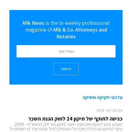
Afik News
is the bi-weekly professional
magazine of
Afik & Co. Attorneys and
Notaries
הרשמה
עדכוני חקיקה ופסיקה
06 פברואר 2009
כניסה לתוקף של תיקון 24 לחוק הגנת השכר
השבוע נכנס לתקפו חוק הגנת השכר (תיקון מס' 24) התשס"ח – 2008.
עיקרי התיקון הם הטלת חובה על המעסיק לנהל פנקס שכר בו רשומים כל