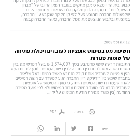
מחלק גז אשר במשך כ35 שנה פעל עבור החברה כמחלק גז בקו חלוקה
קבוע. בית הדין מצא כי אכן מתקיים בעובד הפאן החיובי של "מבחן
ההשתלבות"- במקרה הנדון חלוקת הגז היא אחד מתחומי הליבה
שלפעולות החברה והתובע פעל לפי קו חלוקה שנקבע ע"י החברה,
במשאית ובלבוש הנושאים את סמל החברה, כאשר החברה קבעה ...
12 אוגוסט 2008
חשיפת מס במימוש אופציות לעובדים ויכולת פתיחה
של שומות סגורות
התובעת דרשה שיפוי מהנתבע בסך 1,574,097 ₪ בשל הפרשי מס בגין
הסכם פשרה אשר נחתם בין החברה לבין רשות המסים בנוגע לחבות המס
בגין אופציות לעובדים אותם קיבל הנתבע כאשר בהיותו בעל שליטה
בחברה שימש כיו"ר דירקטוריון. החברה הגיע לפשרה עם רשות המיסים
לאחר שעמדת רשות המיסים הייתה, כי מועד המימוש של אופציות
לעובדים נקבע לפי מועד התשלום עבור המימוש ולא לפי מועד מסירת
ההודעה (בין מועד מסירת הודעת המימוש על ידי ...
הדפסה
PDF
שיתוף