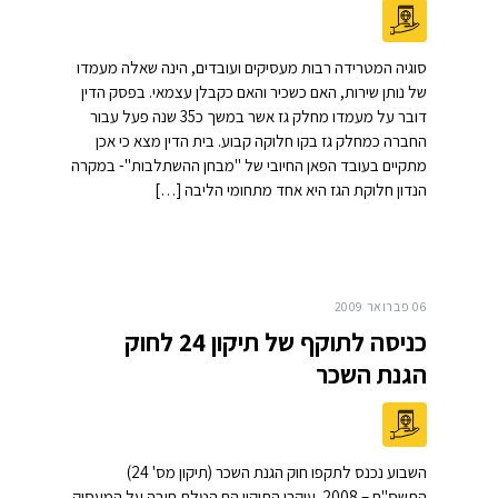
סוגיה המטרידה רבות מעסיקים ועובדים, הינה שאלה מעמדו
של נותן שירות, האם כשכיר והאם כקבלן עצמאי. בפסק הדין
דובר על מעמדו מחלק גז אשר במשך כ35 שנה פעל עבור
החברה כמחלק גז בקו חלוקה קבוע. בית הדין מצא כי אכן
מתקיים בעובד הפאן החיובי של "מבחן ההשתלבות"- במקרה
הנדון חלוקת הגז היא אחד מתחומי הליבה […]
06 פברואר 2009
כניסה לתוקף של תיקון 24 לחוק
הגנת השכר
השבוע נכנס לתקפו חוק הגנת השכר (תיקון מס' 24)
התשס"ח – 2008. עיקרי התיקון הם הטלת חובה על המעסיק