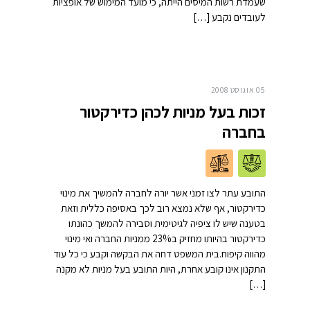
שעמדת רשות המיסים הייתה, כי מועד המימוש של אופציות
לעובדים נקבע […]
05 אוגוסט 2008
זכות בעל מניות לכהן כדירקטור
בחברה
התובע עתר לצו זמני אשר יורה לחברה להמשיך את מינוי
כדירקטור, אף שלא נמצא רוב לכך באסיפה כללית וזאת
בטענה שיש לו ציפיה לגיטימית וסבירה להמשך כהונתו
כדירקטור בהיותו מחזיק ב23% ממניות החברה ואי מינוי
מהווה קיפוח.בית המשפט דחה את הבקשה וקבע כי כל עוד
התקנון אינו קובע אחרת, היות התובע בעל מניות לא מקנה
[…]