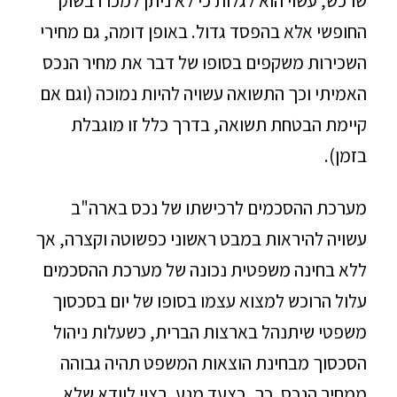
שרכש, עשוי הוא לגלות כי לא ניתן למכרו בשוק
החופשי אלא בהפסד גדול. באופן דומה, גם מחירי
השכירות משקפים בסופו של דבר את מחיר הנכס
האמיתי וכך התשואה עשויה להיות נמוכה (וגם אם
קיימת הבטחת תשואה, בדרך כלל זו מוגבלת
בזמן).
מערכת ההסכמים לרכישתו של נכס בארה"ב
עשויה להיראות במבט ראשוני כפשוטה וקצרה, אך
ללא בחינה משפטית נכונה של מערכת ההסכמים
עלול הרוכש למצוא עצמו בסופו של יום בסכסוך
משפטי שיתנהל בארצות הברית, כשעלות ניהול
הסכסוך מבחינת הוצאות המשפט תהיה גבוהה
ממחיר הנכס. כך, כצעד מנע, רצוי לוודא שלא