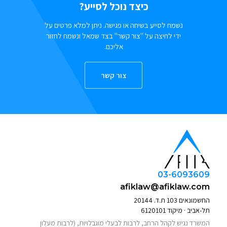
כיצד נוכל לסייע?
נשמח לסייע בשיחה או פגישה. ניתן למלא פרטים על
ידי לחיצה על "צור קשר" בצד שמאל ונשמח לחזור
אליכם.
צור קשר
03-6093609
afiklaw@afiklaw.com
החשמונאים 103 ת.ד. 20144
תל-אביב · מיקוד 6120101
המשרד נגיש לקהל הרחב, לרבות לבעלי מוגבלויות, (לרבות מעלון