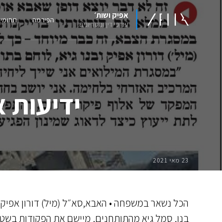
אפיק ושות׳
הפירמה
תחומי
עורכי דין ונוטריונים
ידיעות 
23 מאי 2021
הכל נשאר במשפחה • האבא,סא״ל (מיל) דורון אפיק
בנו, סמל גיא מהתותחנים, מיישם את הפקודות בשט