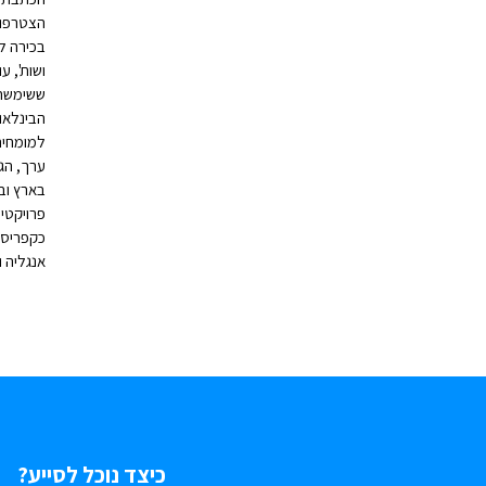
הצטרפות 
בכירה למ
ושות', עו
ששימשה 
הבינלאו
למומחית
ערך, הגב
בארץ ובח
פרויקטים
כקפריסין,
אנגליה ו
כיצד נוכל לסייע?