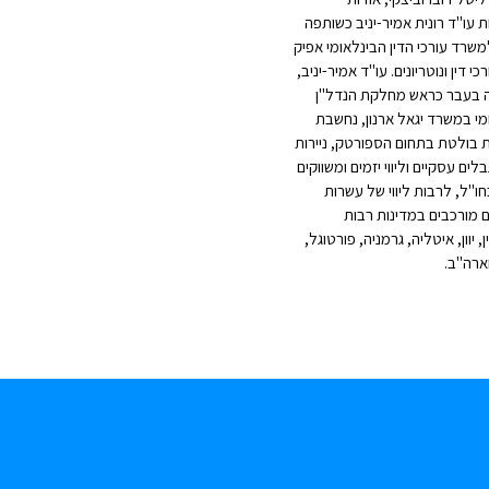
עו"ד רונית אמיר-יניב כשותפה
שרד עורכי הדין הבינלאומי אפיק
רכי דין ונוטריונים. עו"ד אמיר-יניב,
בעבר כראש מחלקת הנדל"ן
מי במשרד יגאל ארנון, נחשבת
 בולטת בתחום הספורטק, ניירות
לים עסקיים וליווי יזמים ומשווקים
ו"ל, לרבות ליווי של עשרות
 מורכבים במדינות רבות
 יוון, איטליה, גרמניה, פורטוגל,
ארה"ב.