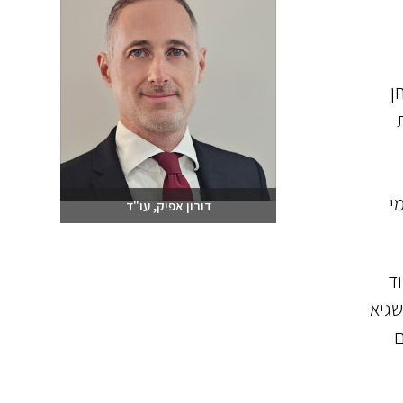
ן
י
דורון אפיק, עו"ד
שלחו מייל
03-6093609
וד
שגיא
ם