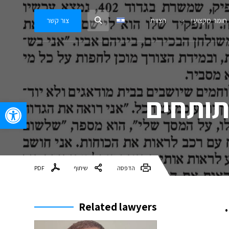
חומר מקצועי
הצוות
צור קשר
תותחים
oolbar
הדפסה
שיתוף
PDF
Related lawyers