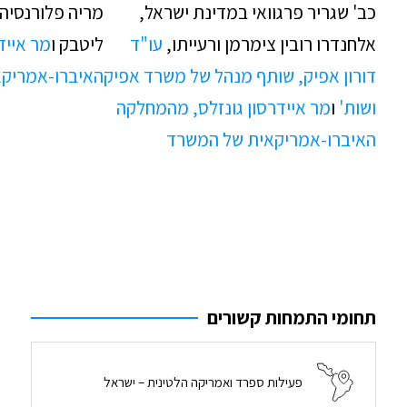
כב' שגריר פרגוואי במדינת ישראל,
מריה פלורנסיה ד
אלחנדרו רובין צימרמן ורעייתו,
עו"ד
ליטבק ו
מר אייד
דורון אפיק, שותף מנהל של משרד אפיק
האיברו-אמריק
ושות'
ו
מר איידרסון גונזלס, מהמחלקה
האיברו-אמריקאית של המשרד
תחומי התמחות קשורים
פעילות ספרד ואמריקה הלטינית – ישראל