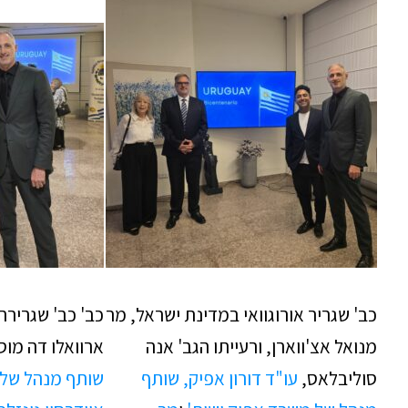
כב' שגריר אורוגוואי במדינת ישראל, מר
כב' כב' שגרירת
מנואל אצ'ווארן, ורעייתו הגב' אנה
ארוואלו דה מוס
סוליבלאס,
עו"ד דורון אפיק, שותף
שותף מנהל של 