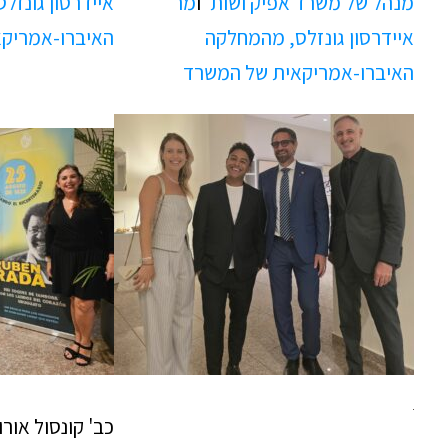
מנהל של משרד אפיק ושות'
ו
מר
איידרסון גונזל
איידרסון גונזלס, מהמחלקה
האיברו-אמריק
האיברו-אמריקאית של המשרד
כב' קונסול אורו