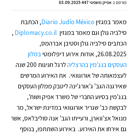
פורסם ב
אפיק משפטי 447 03.09.2025
מאמר במגזין
Diario Judío México
, הכתבת
סילביה גולן וגם מאמר במגזין
Diplomacy.co.il
,
הכתבים סילביה גולן וסטיבן אברהמס,
26.08.2025, אודות אירוע דיפלומטי
במלון
העסקים בנג'מין בהרצליה
לרגל חגיגות 200 שנה
לעצמאותה של אורוגוואי. את האירוע המרשים
שאירגנה הגב' ג'אורג'ינה ליטבק ממלון העסקים
בנג'מין בסיוע החברי של משרד אפיק ושות',
לבקשת כב' שגריר אורוגוואי במדינת ישראל, מר
מנואל אצ'ווארן, ורעייתו הגב' אנה סוליבלאס, אשר
גם אירחו את האירוע. באירוע השתתפו, בנוסף