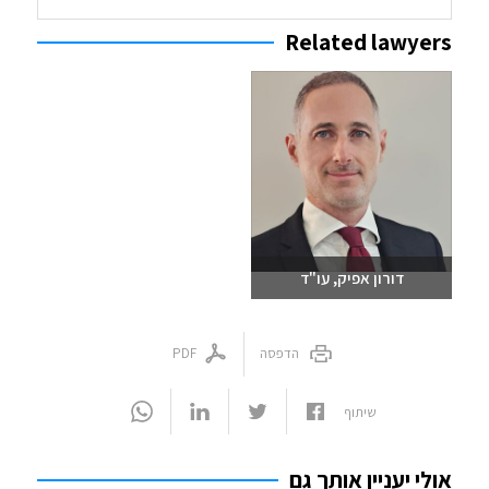
Related lawyers
דורון אפיק, עו"ד
שלחו מייל
03-6093609
הדפסה
PDF
שיתוף
אולי יעניין אותך גם