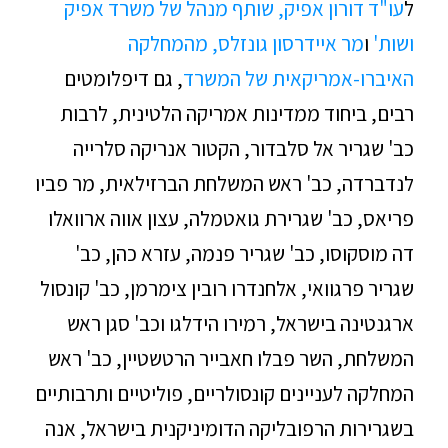
ל
עו"ד דורון אפיק, שותף מנהל של משרד אפיק
ושות'
ו
מר איידרסון גונזלס, מהמחלקה
האיברו-אמריקאית של המשרד
, גם דיפלומטים
רבים, ביחוד ממדינות אמריקה הלטינית, לרבות
כב' שגריר אל סלבדור, הקטור אנריקה סלרייה
לנדברדה, כב' ראש המשלחת הברזילאית, מר פביו
פריאס, כב' שגרירת גואטמלה, עצון אווה ארוואלו
דה מוסקוסו, כב' שגריר פנמה, עזרא כהן, כב'
שגריר פרגוואי, אלחנדרו רובין צימרמן, כב' קונסול
ארגנטינה בישראל, רמירו הידלגו וכב' סגן ראש
המשלחת, השר פבלו חאבייר הרטשטיין, כב' ראש
המחלקה לעניינים קונסולריים, פוליטיים ותרבותיים
בשגרירות הרפובליקה הדומיניקנית בישראל, אנה