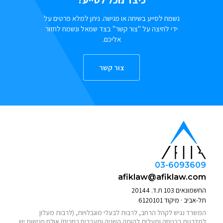
נשמח לסייע בשיחה או פגישה. ניתן למלא פרטים על
ידי לחיצה על "צור קשר" בצד שמאל ונשמח לחזור
אליכם.
צור קשר
03-6093609
afiklaw@afiklaw.com
החשמונאים 103 ת.ד. 20144
תל-אביב · מיקוד 6120101
המשרד נגיש לקהל הרחב, לרבות לבעלי מוגבלויות, (לרבות מעלון
למדרגות בכניסה ומעלית לקומה השניה ומעברים רחבים) אולם פגישות יש