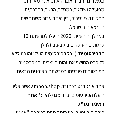
מטא הינה חברה אמריקאית, אשר מארחת,
מפעילה ושולטת במסדת הרשת החברתית
המקוונת פייסבוק, בין היתר עבור משתמשים
הנמצאים בישראל.
במהלך חודש יוני 2020 הועלו למרשתת 10
סרטונים העוסקים בתובעים (להלן:
"הפירסומים"
). כל הפירסומים הועלו והוצגו ללא
כל פרט החושף את זהות היוצרים והמפרסמים.
הפירסומים פורסמו במרשתת באופנים הבאים:
אתר אינטרנט בכתובת amnon.shop אשר אליו
הועלו הפירסומים ובו הוצגו (להלן:
"אתר
האינטרנט"
);
פירסום ביוטיוב, בין היתר תחת הכותרת "אמנון