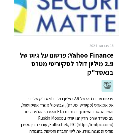
18 פברואר 2024
Yahoo Finance: פרסום על גיוס של
2.9 מיליון דולר לסקיוריטי מטרס
בנאסד"ק
פרסום אודות גיוס של 2.9 מיליון דולר בנאסד"ק על ידי
אס.אמ.אקס (סקיוריטי מטרס), שבטיפול משרד אפיק ושות',
ואשר המשרד השתתף בכתיבת הF1 והסכמי ההנפקה יחד
עם משרד עורכי הדין הניו יורקי Ruskin Moscou
Faltischek, P.C (https://rmfpc.com/), עורכי הדין סטיבן
פוקס וסמנטה גווידו. את ליווי החברה והטיפול בהנפקה