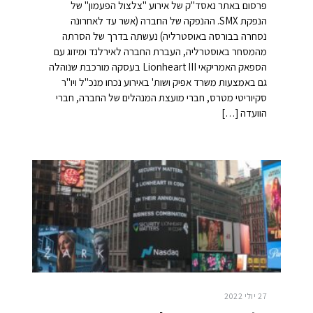
פרסום באתר נאסד"ק של אירוע "צלצול הפעמון" של
הנפקת SMX. ההנפקה של החברה (אשר עד לאחרונה
נסחרה בבורסה באוסטרליה) נעשתה בדרך של הסרתה
מהמסחר באוסטרליה, העברת החברה לאירלנד ומיזוג עם
הספאק האמריקאי Lionheart III בעסקה מורכבת שנוהלה
גם באמצעות משרד אפיק ושות' באירוע נכחו מנכ"ל ויו"ר
סקיוריטי מטרס, חברי מועצת המנהלים של החברה, חברי
הוועדה […]
27 יולי 2022