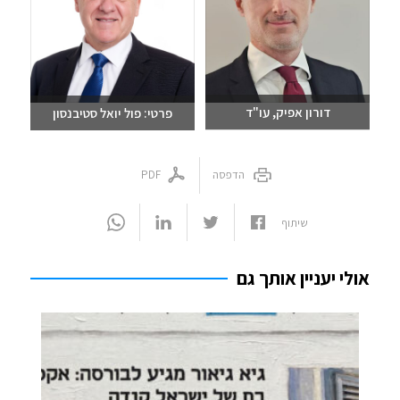
דורון אפיק, עו"ד
פרטי: פול יואל סטיבנסון
שלחו מייל
שלחו מייל
03-6093609
03-6093609
הדפסה
PDF
שיתוף
אולי יעניין אותך גם