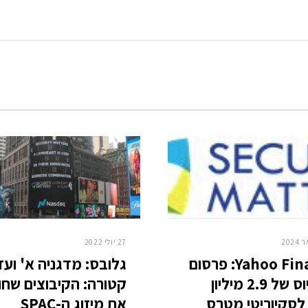
27 יולי 2022
Yahoo Finance: פרסום
גלובס: מדגניה א' ועד
על גיוס של 2.9 מיליון
קטורה: הקיבוצים שחו
לסקיוריטי מטרס
את מיזוג ה-SPAC