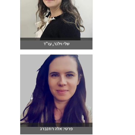
שלי וילנר, עו"ד
שלחו מייל
03-6093609
פרטי: אלה רוזנברג