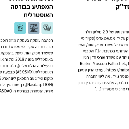
ד"ק
המפתיע בבורסה
האוסטרלית
פרסום אודות גיוס של 2.9 מיליון דולר
 על ידי אס.אמ.אקס (סקיוריטי
הכתבה עוסקת בעסקת מיזוג הופכי
שבטיפול משרד אפיק ושות', ואשר
מורכבת בה סקיוריטי מטרס (חברה
המשרד השתתף בכתיבת הF1 והסכמי
שמשרד אפיק ושות' טיפל בהנפקתה
חד עם משרד עורכי הדין הניו
באוסטרליה בשנת 2018 ומלוו
קי Ruskin Moscou Faltischek, P.C
בפעילותה הגלובאלית), הנסחרת ב
(https://rmfpc.com/), עורכי הדין סטיבן
האוסטרלית (ASX:SMX) מבצעת
נטה גווידו. את ליווי החברה
מיקום ומיזוג עם הספאק ל
בהנפקה מנהלים עורכי הדין דורון
(Nasdaq: LION), כך שתיהפך 
די מרכוס ממשרד […]
אירית הנסחרת בבורסת ה-NASDAQ.