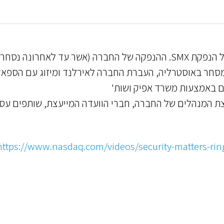
פרסום באתר נאסד"ק של אירוע "צלצול הפעמון" של הנפקת SMX. ההנפקה של החברה (אשר עד לאחרונה נסח
חר באוסטרליה, העברת החברה לאירלנד ומיזוג עם הספאק
ועצת המנהלים של החברה, חברי הוועדה המייעצת, שותפים עס
https://www.nasdaq.com/videos/security-matters-rin