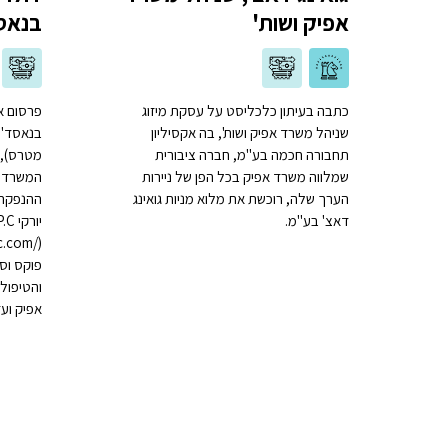
אפיק ושות'
בנאס
כתבה בעיתון כלכליסט על עסקת מיזוג
שניהל משרד אפיק ושות', בה אקסיליון
בנאסד"ק
תחבורה חכמה בע"מ, חברה ציבורית
מטרס), 
שמלווה משרד אפיק בכל הפן של ניירות
הערך שלה, רוכשת את מלוא מניות גואינג
ההנפקה י
דאצ' בע"מ.
יור
פוקס וסמ
והטיפול 
אפיק וע