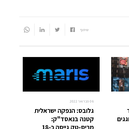
שלחו מייל
03-6093609
שיתוף
06 פברואר 2022
גלובס: הנפקה ישראלית
גגים
קטנה בנאסד"ק:
מריס-טק גייסה כ-18