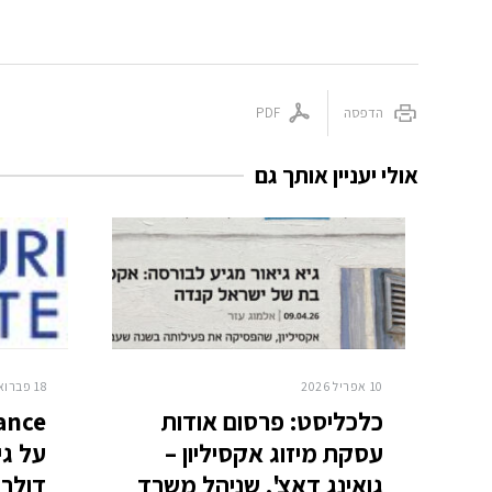
הדפסה
PDF
אולי יעניין אותך גם
10 אפריל 2026
18 פברואר 2024
כלכליסט: פרסום אודות
עסקת מיזוג אקסיליון –
גואינג דאצ', שניהל משרד
דולר 