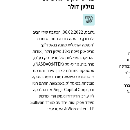
מיליון דולר
גלובס, 06.02.2022, הכתבת שירי חביב
ולדהורן, פרסמה כתבה תחת הכותרת
"הנפקה ישראלית קטנה בנאסד"ק:
מריס-טק גייסה כ-18 מיליון דולר", אודות
ההנפקה המוצלחת של מריס-טק בע"מ,
ה אותה
מרחובות. מריס-טק (NASDAQ:MTEK),
בורסה
שמספקת פתרונות לצורך עיבוד והזרמת
 שינוי
וידאו ואודיו בהשהייה נמוכה סיימה הנפקה
יונהארט3
מוצלחת בנאסד"ק באמצעות החתם הניו
לחברה
יורקי Aegis Capital Corp. את ההנפקה
ליוו עורכי הדין דורון אפיק ועדי מרכוס
משרד אפיק ושות' יחד עם משרד Sullivan
& Worcester LLP האמריקאי.