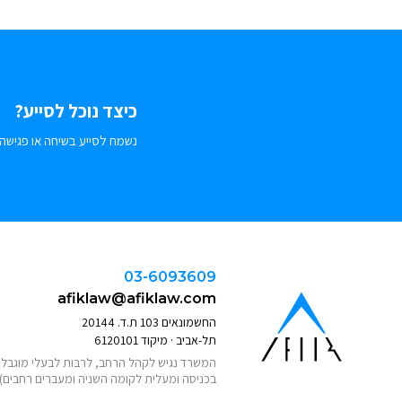
כיצד נוכל לסייע?
נשמח לסייע בשיחה או פגישה.
03-6093609
afiklaw@afiklaw.com
החשמונאים 103 ת.ד. 20144
תל-אביב · מיקוד 6120101
המשרד נגיש לקהל הרחב, לרבות לבעלי מוגבלוי
בכניסה ומעלית לקומה השניה ומעברים רחבים)