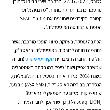
גלובס, 27.07.2022, הכתבת שירי חביב ולדהורן
פרסמה כתבה תחת הכותרת "מדגניה א' ועד
קטורה: הקיבוצים שחוגגים את מיזוג ה-SPAC
המפתיע בבורסה האוסטרלית".
הכתבה עוסקת בעסקת מיזוג הופכי מורכבת אשר
נחתמה ודווחה לבורסות באוסטרליה ובנאסד"ק,
ועל פיה החברה הציבורית
סקיוריטי מטרס
(חברה
שמשרד אפיק ושות' טיפל בהנפקתה באוסטרליה
בשנת 2018 ומלווה אותה בפעילותה הגלובאלית),
הנסחרת בבורסה האוסטרלית (ASX:SMX) מבצעת
שינוי מיקום ומיזוג עם הספאק ליונהארט3
(Nasdaq: LION), כך שתיהפך לחברה אירית