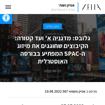
אפיק ושות׳
עורכי דין ונוטריונים
oolbar
כתבו עלינו
גלובס: מדגניה א' ועד קטורה:
הקיבוצים שחוגגים את מיזוג
ה-SPAC המפתיע בבורסה
האוסטרלית
27 יולי 2022
פורסם ב
אפיק משפטי 367 10.08.2022