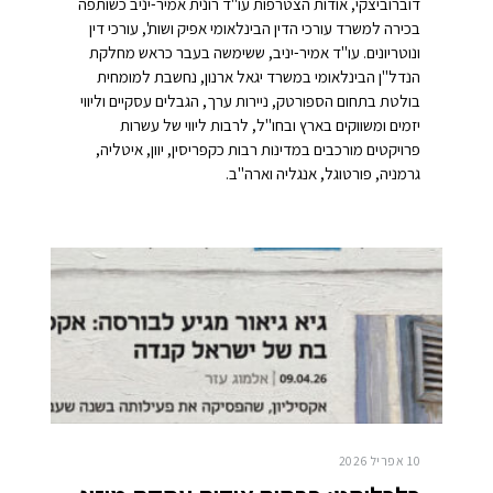
דוברוביצקי, אודות הצטרפות עו"ד רונית אמיר-יניב כשותפה
בכירה למשרד עורכי הדין הבינלאומי אפיק ושות', עורכי דין
ונוטריונים. עו"ד אמיר-יניב, ששימשה בעבר כראש מחלקת
הנדל"ן הבינלאומי במשרד יגאל ארנון, נחשבת למומחית
בולטת בתחום הספורטק, ניירות ערך, הגבלים עסקיים וליווי
יזמים ומשווקים בארץ ובחו"ל, לרבות ליווי של עשרות
פרויקטים מורכבים במדינות רבות כקפריסין, יוון, איטליה,
גרמניה, פורטוגל, אנגליה וארה"ב.
10 אפריל 2026