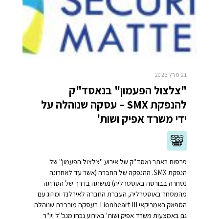
21 מרץ 2023
"צלצול הפעמון" בנאסד"ק
להנפקת SMX – עסקה שנוהלה על
ידי משרד אפיק ושות'
פרסום באתר נאסד"ק של אירוע "צלצול הפעמון" של
הנפקת SMX. ההנפקה של החברה (אשר עד לאחרונה
נסחרה בבורסה באוסטרליה) נעשתה בדרך של הסרתה
מהמסחר באוסטרליה, העברת החברה לאירלנד ומיזוג עם
הספאק האמריקאי Lionheart III בעסקה מורכבת שנוהלה
גם באמצעות משרד אפיק ושות' באירוע נכחו מנכ"ל ויו"ר