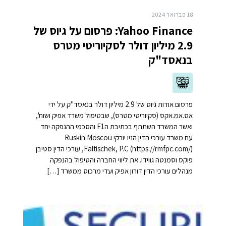
18 פברואר 2024
Yahoo Finance: פרסום על גיוס של
2.9 מיליון דולר לסקיוריטי מטרס
בנאסד"ק
פרסום אודות גיוס של 2.9 מיליון דולר בנאסד"ק על ידי
אס.אמ.אקס (סקיוריטי מטרס), שבטיפול משרד אפיק ושות',
ואשר המשרד השתתף בכתיבת הF1 והסכמי ההנפקה יחד
עם משרד עורכי הדין הניו יורקי Ruskin Moscou
Faltischek, P.C (https://rmfpc.com/), עורכי הדין סטיבן
פוקס וסמנטה גווידו. את ליווי החברה והטיפול בהנפקה
מנהלים עורכי הדין דורון אפיק ועדי מרכוס ממשרד […]