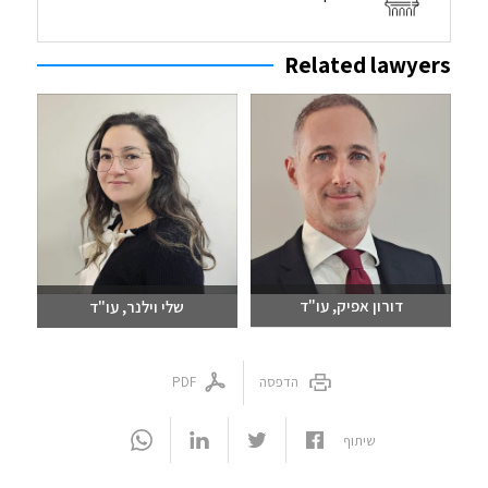
Related lawyers
דורון אפיק, עו"ד
שלי וילנר, עו"ד
שלחו מייל
שלחו מייל
03-6093609
03-6093609
הדפסה
PDF
שיתוף