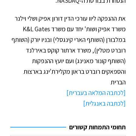
הנסחרת בבורסת ה-NASDAQ.
את ההנפקה ליוו עורכי הדין דורון אפיק ושלי וילנר
משרד אפיק ושות' יחד עם משרד K&L Gates
במלבורן (השותף הארי קינגסלי) ובניו יורק (השותף
רוברט מטלין), משרד ארתור קוקס באירלנד
(השותף קונור מאנינג) ועם יועץ ההנפקות
והספאקים רוברט בראון מקלירת'ינג בארצות
הברית
[לכתבה המלאה בעברית]
[לכתבה באנגלית]
תחומי התמחות קשורים