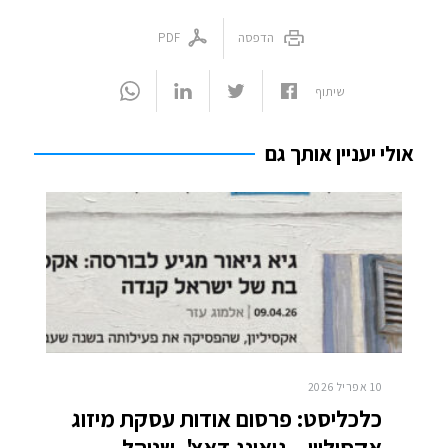
שלחו מייל
שלחו מייל
03-6093609
03-6093609
הדפסה
PDF
שיתוף
אולי יעניין אותך גם
10 אפריל 2026
כלכליסט: פרסום אודות עסקת מיזוג
אקסיליון – גואינג דאצ', שניהל