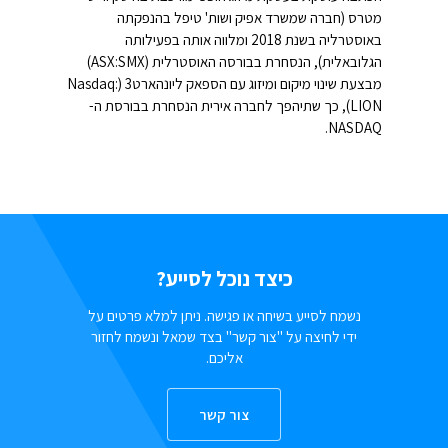
מטרס (חברה שמשרד אפיק ושות' טיפל בהנפקתה
באוסטרליה בשנת 2018 ומלווה אותה בפעילותה
הגלובאלית), הנסחרת בבורסה האוסטרלית (ASX:SMX)
מבצעת שינוי מיקום ומיזוג עם הספאק ליונהארט3 (Nasdaq:
LION), כך שתיהפך לחברה אירית הנסחרת בבורסת ה-
NASDAQ.
כיצד נוכל לסייע?
נשמח לסייע בשיחה או פגישה. ניתן למלא פרטים על
ידי לחיצה על "צור קשר" בצד שמאל ונשמח לחזור
אליכם.
צור קשר