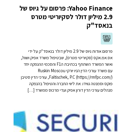
Yahoo Finance: פרסום על גיוס של
2.9 מיליון דולר לסקיוריטי מטרס
בנאסד"ק
פרסום אודות גיוס של 2.9 מיליון דולר בנאסד"ק על ידי
אס.אמ.אקס (סקיוריטי מטרס), שבטיפול משרד אפיק ושות',
ואשר המשרד השתתף בכתיבת הF1 והסכמי ההנפקה יחד
עם משרד עורכי הדין הניו יורקי Ruskin Moscou
Faltischek, P.C (https://rmfpc.com/), עורכי הדין סטיבן
פוקס וסמנטה גווידו. את ליווי החברה והטיפול בהנפקה
מנהלים עורכי הדין דורון אפיק ועדי מרכוס ממשרד […]