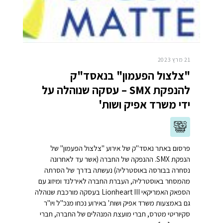
21 מרץ 2023
"צלצול הפעמון" בנאסד"ק
להנפקת SMX – עסקה שנוהלה על
ידי משרד אפיק ושות'
פרסום באתר נאסד"ק של אירוע "צלצול הפעמון" של
הנפקת SMX. ההנפקה של החברה (אשר עד לאחרונה
נסחרה בבורסה באוסטרליה) נעשתה בדרך של הסרתה
מהמסחר באוסטרליה, העברת החברה לאירלנד ומיזוג עם
הספאק האמריקאי Lionheart III בעסקה מורכבת שנוהלה
גם באמצעות משרד אפיק ושות' באירוע נכחו מנכ"ל ויו"ר
סקיוריטי מטרס, חברי מועצת המנהלים של החברה, חברי