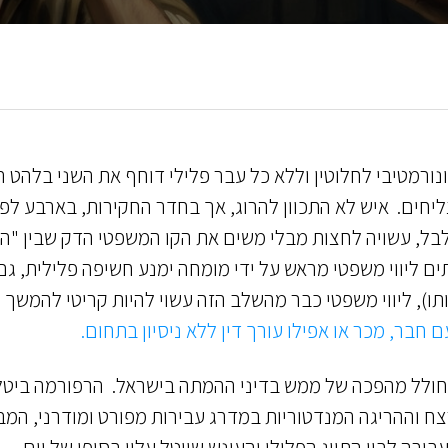
נורמטיבי לחלוטין וללא כל עבר פלילי דוחף את השני בלהט 
צליחים. איש לא התכוון להרוג, אך בחדר החקירות, בארבע לפ
לבל, עשויה לחצות מבלי משים את הקו המשפטי הדק שבין "
ם ליווי משפטי מראש על ידי מומחה ימנע חשיפה פלילית, גם
תו), ליווי משפטי כבר מהשלב הזה עשוי להיות קריטי להמשך
חבר, מכר או אפילו עורך דין ללא ניסיון בתחום.
קון 137 לחוק העונשין, שנכנס לתוקף ביולי 2019, חולל מהפכה של ממש בדיני ההמתה בישראל. הרפורמה בי
ח וההריגה המנדטוריות במדרג עבירות מפורט ומודרני, המ
רה לבין התיוג הפלילי והעונש שיוטל עליו בסופו של יום.