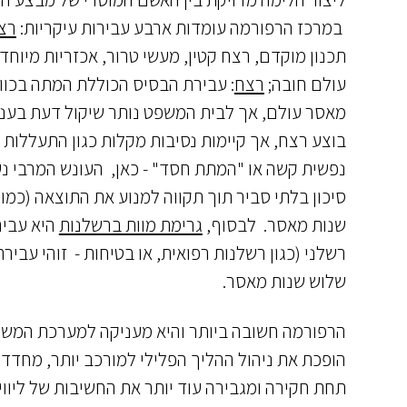
במרכז הרפורמה עומדות ארבע עבירות עיקריות:
רצ
תכנון מוקדם, רצח קטין, מעשי טרור, אכזריות מיוח
עולם חובה;
רצח
: עבירת הבסיס הכוללת המתה בכוונ
מאסר עולם, אך לבית המשפט נותר שיקול דעת בענ
בוצע רצח, אך קיימות נסיבות מקלות כגון התעללות
נפשית קשה או "המתת חסד" - כאן, העונש המרבי נע בין 15 ל-20 שנות מ
שנות מאסר. לבסוף,
גרימת מוות ברשלנות
היא עבי
רשלני (כגון רשלנות רפואית, או בטיחות - זוהי עב
שלוש שנות מאסר.
הרפורמה חשובה ביותר והיא מעניקה למערכת המשפט
הופכת את ניהול ההליך הפלילי למורכב יותר, מחד
תחת חקירה ומגבירה עוד יותר את החשיבות של ליו