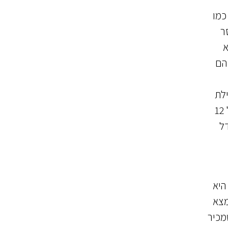
כמו
ר
א
הם
ילת
סיכון בלתי סביר תוך תקווה למנוע את התוצאה (כמו נהיגה מסוכנת או משחק בנשק) - כאן, העונש המרבי עומד על 12
ל
היא
מצא
מכיר