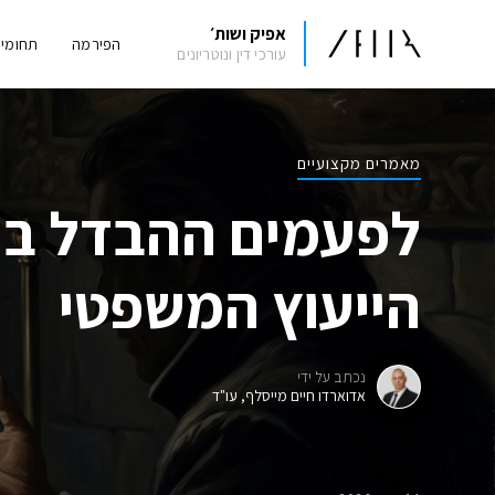
אפיק ושות׳
הפירמה
תחומי
עורכי דין ונוטריונים
מאמרים מקצועיים
לפעמים ההבדל בין
הייעוץ המשפטי
נכתב על ידי
אדוארדו חיים מייסלף, עו"ד