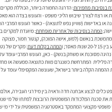
ח בנסיבות מחמירות
: הדרגה החמורה ביותר, הכוללת מקרים 
דת או רצח לצורך שיבוש הליכי משפט - והעונש בצדה הוא מאס
ה או באדישות (שוויון נפש לתוצאה) - כאשר העונש המרבי הו
ישה;
המתה בנסיבות של אחריות מופחתת
: מיועדת למקרים ב
 מתמשכת בנאשם (למש, אישה המוכה), קנטור חמור, מצוקה
אסר; ו
המתה בקלות דעת
: מקרים של נט
רה פלילית המתרחשת כשנגרם מוות כתוצאה ממעשה או מחד
ירת ההמתה הקלה ביותר בישראל, שעונשה המקסימלי עומד על
 כלים לבצע אבחנה חדה וראויה בין מידרגי העבירה, אולם 
דת את סכנת המלכודות המשפטיות הרובצות לפתחו של מי שנ
וי משפטי מקצועי המתמקד באסטרטגיה המשפטית על ידי מי ש