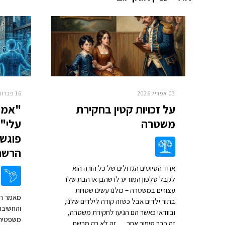
03 אפריל 2026
16 פברואר 2026
על זכויות קטין בחקירת
"אמיג
משטרה
עלי":
פוגש 
הרשת
אחד הסיוטים הגדולים של כל הורה הוא
לקבל טלפון המודיע לו שהבן או הבת שלו
עצורים במשטרה – כולנו עשינו שטויות
מאמר הד
בתור ילדים אבל כשזה קורה לילדים שלנו,
והחשיבו
ובוודאי כאשר הם הגיעו לחקירת משטרה,
משפטית/
זה כבר סיפור אחר… זה לא רק מרשם