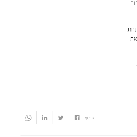
ור
תחת
את
שיתוף