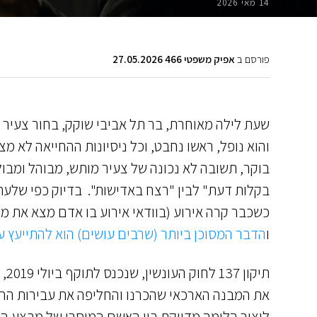
14 מאי 2026
פורסם ב
אפיק משפטי 466 27.05.2026
שעת לילה מאוחרת, בר תל אביבי שוקק, בחור צעיר ו
והוא נופל, ראשו נחבט, וכל ניסיונות ההחייאה לא מ
בוקר, תשובה לא נכונה של צעיר מותש, מבוהל ומבו
בקלות דעת" לבין "רצח באדישות". בדיוק כפי שלעתי
כשכבר קרה אירוע (בוודאי אירוע בו אדם מצא את מו
ו
הדבר המסוכן ביותר (שרבים עושים) הוא להתייעץ עם 
תי
את המבנה הארכאי שהכרנו והחליפה את עבירות הרצ
ליצור הלימה מדויקת בין האשם המוסרי של מבצע העבי