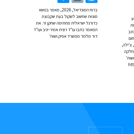
ברוח המונדיאל, 2026, מאמר בנושא
סוגיות שחשוב לשקול בעת שקבוצת
ע
כדורגל ישראלית מחתימה שחקן זר. את
ת
המאמר כתבו עו"ד רונית אמיר-יניב ועו"ד
מר כתב
דוד מלמד ממשרד אפיק ושות'
ום
טיאגו, צ'ילה,
מחלקה
שות'
(ht