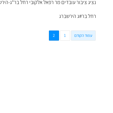
נציג ציבור עובדים מר רפאל אלקובי רחל בר"ג-הירש
רחל בר#ג הירשברג
עמוד הקודם
1
2