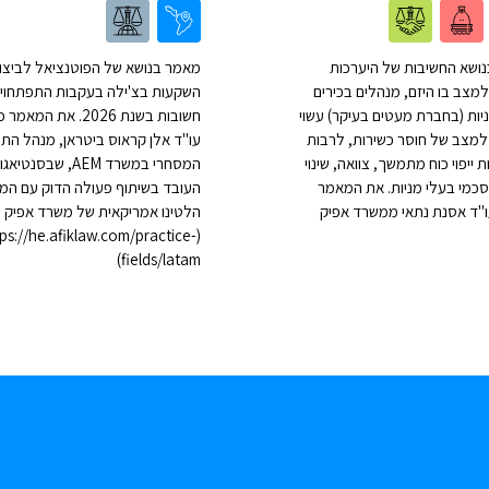
ושא החשיבות של היערכות
מאמר בנושא של הפוטנציאל לביצו
מצב בו היזם, מנהלים בכירים
השקעות בצ'ילה בעקבות התפתחויו
יות (בחברת מעטים בעיקר) עשוי
חשובות בשנת 2026. את המא
למצב של חוסר כשירות, לרבות
עו"ד אלן קראוס ביטראן, מנהל התח
ייפוי כוח מתמשך, צוואה, שינוי
המסחרי במשרד AEM, שבסנ
סכמי בעלי מניות. את המאמר
העובד בשיתוף פעולה הדוק עם ה
"ד אסנת נתאי ממשרד אפיק
הלטינו אמריקאית של משרד אפיק ו
tps://he.afiklaw.com/practice-
fields/latam)