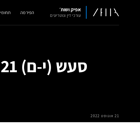
אפיק ושות׳
הפירמה
תחומי
עורכי דין ונוטריונים
סעש (י-ם) 7713-01-21 יעקוב סעד – ידין קופמאן
21 אוגוסט 2022