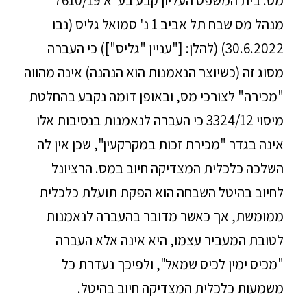
מס. בית המשפט העליון קבע בע"א 7610/19
מנהל מס שבח תל אביב 1 נ' סמואל גליס (נבו
30.6.2022) (להלן: ["עניין "גליס"]) כי העברה
מסוג זה (כשיוצר הנאמנות הוא הנהנה) אינה מהווה
"מכירה" לצורכי מס, ובאופן דומה נקבע בהחלטת
מיסוי 3324/12 כי העברה לנאמנות בנסיבות אלו
אינה בגדר "מכירת זכות במקרקעין", שכן אין לה
השלכה כלכלית המצדיקה חיוב במס. הרציונל
לחיוב בהיטל השבחה הוא הפקת תועלת כלכלית
ממומשת, אך כאשר מדובר בהעברה לנאמנות
לטובת המעביר עצמו, היא אינה אלא העברה
"מכיס ימין לכיס שמאל", ולפיכך נעדרת כל
משמעות כלכלית המצדיקה חיוב בהיטל.