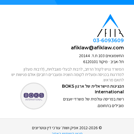
03-6093609
afiklaw@afiklaw.com
החשמונאים 103 ת.ד. 20144
תל-אביב · מיקוד 6120101
המשרד נגיש לקהל הרחב, לרבות לבעלי מוגבלויות, (לרבות מעלון
למדרגות בכניסה ומעלית לקומה השניה ומעברים רחבים) אולם פגישות יש
לתאם מראש.
הנציגות הישראלית של ארגון
BOKS
International
רשת בפריסה עולמית של משרדי יועצים
מובילים בתחומם.
© 2012-2026 אפיק ושות׳ עורכי דין ונוטריונים
תנאי השימוש באתר