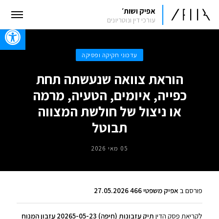
אפיק ושות׳
עורכי דין ונוטריונים
oolbar
עדכוני חקיקה ופסיקה
הוראת צוואה שנעשתה תחת
כפייה, איומים, הטעיה, מרמה
או ניצול של חולשת המצווה
תבוטל
05 מאי 2026
פורסם ב
אפיק משפטי 466 27.05.2026
לקריאת פסק הדין
תיק עזבונות (חיפה) 20265-05-23 עזבון המנוח