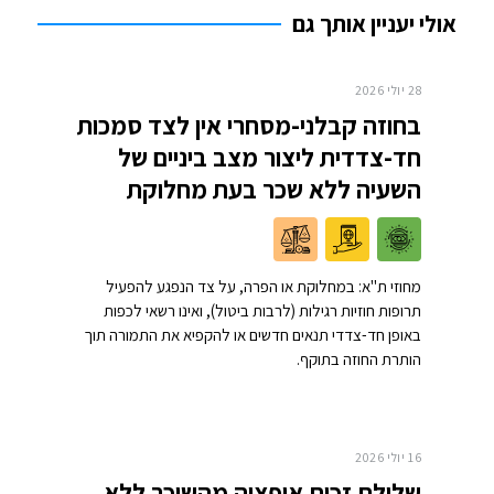
אולי יעניין אותך גם
28 יולי 2026
בחוזה קבלני-מסחרי אין לצד סמכות
חד-צדדית ליצור מצב ביניים של
השעיה ללא שכר בעת מחלוקת
מחוזי ת"א: במחלוקת או הפרה, על צד הנפגע להפעיל
תרופות חוזיות רגילות (לרבות ביטול), ואינו רשאי לכפות
באופן חד-צדדי תנאים חדשים או להקפיא את התמורה תוך
הותרת החוזה בתוקף.
16 יולי 2026
שלילת זכות אופציה מהשוכר ללא