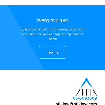
כיצד נוכל לסייע?
נשמח לסייע בשיחה או פגישה. ניתן למלא פרטים על
ידי לחיצה על "צור קשר" בצד שמאל ונשמח לחזור
אליכם.
צור קשר
03-6093609
afiklaw@afiklaw.com