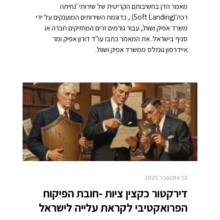
מאמר הדן בחשיבותם הקריטית של שירותי 'נחיתה
רכה'(Soft Landing) , כדוגמת השירותים המוענקים על ידי
משרד אפיק ושות', עבור גורמים זרים המחזיקים חברה או
סניף בישראל. את המאמר כתבו עו"ד דורון אפיק ומר
איידרסון גונזלס ממשרד אפיק ושות'.
10 אוקטובר 2025
דירקטור כקצין ציות -חובת הפיקוח
הפרואקטיבי לקראת עלייה לישראל