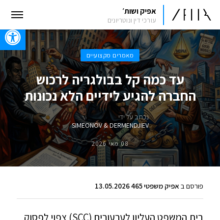
אפיק ושות׳
עורכי דין ונוטריונים
oolbar
מאמרים מקצועיים
עד כמה קל בבולגריה לרכוש
החברה להגיע לידיים הלא נכונות
נכתב על ידי
SIMEONOV & DERMENDJIEV
08 מאי 2026
פורסם ב
אפיק משפטי 465 13.05.2026
בית המשפט העליון לערעורים (SCC) צפוי לפסוק