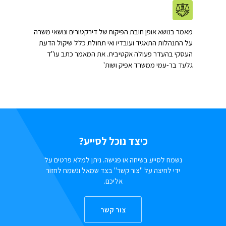
מאמר בנושא אופן חובת הפיקוח של דירקטורים ונושאי משרה
על התנהלות התאגיד ועובדיו ואי תחולת כלל שיקול הדעת
העסקי בהעדר פעולה אקטיבית. את המאמר כתב עו"ד
גלעד בר-עמי ממשרד אפיק ושות'
כיצד נוכל לסייע?
נשמח לסייע בשיחה או פגישה. ניתן למלא פרטים על
ידי לחיצה על "צור קשר" בצד שמאל ונשמח לחזור
אליכם.
צור קשר