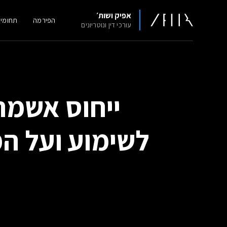
אפיק ושות׳
הפירמה
תחומי
עורכי דין ונוטריונים
ייחוס אשמה
לשימוע ועל ה