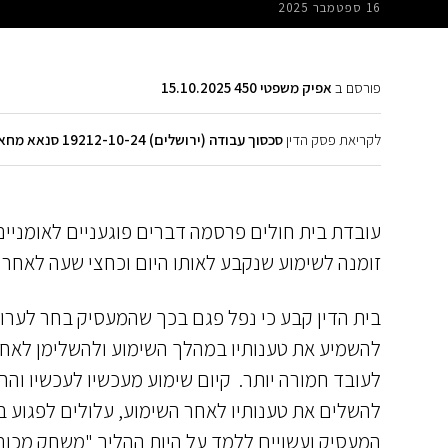
16 ספטמבר 2025
פורסם ב
אפיק משפטי 450 15.10.2025
לקריאת פסק הדין
סכסוך עבודה (ירושלים) 19212-10-24 סנאא מחאמרה - מרכז רפואי שערי צדק
עובדת בית חולים פרסמה דברים פוגעניים לאומניי
זומנה לשימוע שנקבע לאותו היום וכחצי שעה לאחר 
בית הדין קבע כי נפל פגם בכך שהמעסיק בחר לערוך
להשמיע את טענותיו במהלך השימוע ולהשלימן לאחר
לעובד חמורה יותר. קיום שימוע מעכשיו לעכשיו וה
להשלים את טענותיו לאחר השימוע, עלולים לפגוע 
המעסיק ועשויים ללמד על היות ההליך "משחק מכור