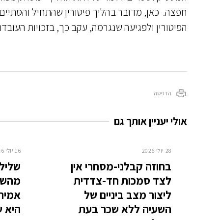
חפצה. כאן, מדובר בהליך פיטורין שהתחיל והסתיים
הפיטורין ולפגיעה שנגרמה, עקב כך, בזכויות העובדת
הדפסה
אולי יעניין אותך גם
28 יולי 2026
16 יולי 2026
בחוזה קבלני-מסחרי אין
שלילת
לצד סמכות חד-צדדית
מהשוכ
ליצור מצב ביניים של
אמיתי
השעיה ללא שכר בעת
היא ש