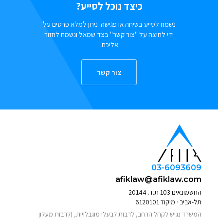
כיצד נוכל לסייע?
נשמח לסייע בשיחה או פגישה. ניתן למלא פרטים על
ידי לחיצה על "צור קשר" בצד שמאל ונשמח לחזור
אליכם.
צור קשר
03-6093609
afiklaw@afiklaw.com
החשמונאים 103 ת.ד. 20144
תל-אביב · מיקוד 6120101
המשרד נגיש לקהל הרחב, לרבות לבעלי מוגבלויות, (לרבות מעלון