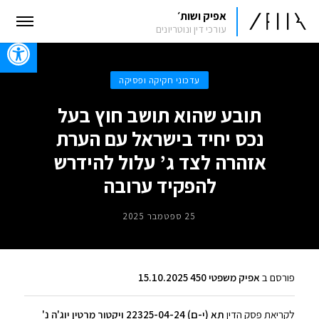
אפיק ושות׳
עורכי דין ונוטריונים
oolbar
עדכוני חקיקה ופסיקה
תובע שהוא תושב חוץ בעל
נכס יחיד בישראל עם הערת
אזהרה לצד ג’ עלול להידרש
להפקיד ערובה
25 ספטמבר 2025
פורסם ב
אפיק משפטי 450 15.10.2025
לקריאת פסק הדין
תא (י-ם) 22325-04-24 ויקטור מרטין יוג'ה נ'