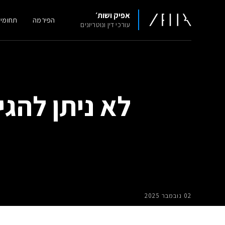
אפיק ושות׳
הפירמה
תחומי
עורכי דין ונוטריונים
לא ניתן להג
02 נובמבר 2025