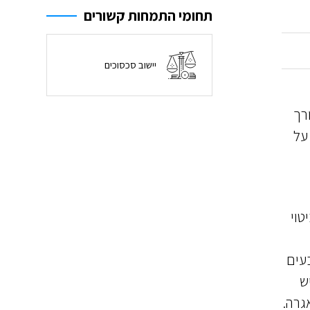
תחומי התמחות קשורים
יישוב סכסוכים
רך
על
טוי
עים
ש
גרה.