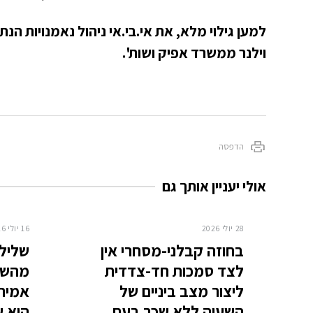
למען גילוי מלא, את אי.בי.אי ניהול נאמנויות הנתב
וילנר ממשרד אפיק ושות'.
הדפסה
אולי יעניין אותך גם
28 יולי 2026
16 יולי 2026
בחוזה קבלני-מסחרי אין
שלילת
לצד סמכות חד-צדדית
מהשוכ
ליצור מצב ביניים של
אמיתי
השעיה ללא שכר בעת
היא ש