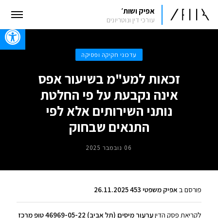
אפיק ושות׳
עורכי דין ונוטריונים
oolbar
עדכוני חקיקה ופסיקה
זכאות למע"מ בשיעור אפס
אינה נקבעת על פי החלטת
נותני השירותים אלא לפי
התנאים שבחוק
06 נובמבר 2025
פורסם ב
אפיק משפטי 453 26.11.2025
לקריאת פסק הדין
ערעור מיסים (תל אביב) 46969-05-22 טופ מרכז