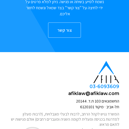
נשמח לסייע בשיחה או פגישה. ניתן למלא פרטים על
ידי לחיצה על "צור קשר" בצד שמאל ונשמח לחזור
אליכם.
צור קשר
03-6093609
afiklaw@afiklaw.com
החשמונאים 103 ת.ד. 20144
תל-אביב · מיקוד 6120101
המשרד נגיש לקהל הרחב, לרבות לבעלי מוגבלויות, (לרבות מעלון
למדרגות בכניסה ומעלית לקומה השניה ומעברים רחבים) אולם פגישות יש
לתאם מראש.