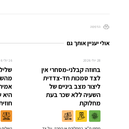
הדפסה
אולי יעניין אותך גם
28 יולי 2026
16 יולי 2026
בחוזה קבלני-מסחרי אין
שלילת
לצד סמכות חד-צדדית
מהשוכ
ליצור מצב ביניים של
אמיתי
השעיה ללא שכר בעת
היא ש
מחלוקת
חוזית
מחוזי ת"א: במחלוקת או הפרה, על צד
השלום ת