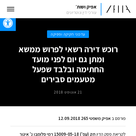
אפיק ושות׳
עורכי דין ונוטריונים
oolbar
עדכוני חקיקה ופסיקה
רוכש דירה רשאי לפרוש ממשא
ומתן גם יום לפני מועד
החתימה ובלבד שפעל
מטעמים סבירים
21 אוגוסט 2018
פורסם ב
אפיק משפטי 265 12.09.2018
לקריאת פסק הדין
תק (עפ') 15009-05-18 רמי פלומבו נ' איגור