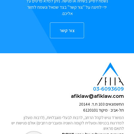
נשמח לסייע בשיחה או פגישה. ניתן למלא פרטים על
ידי לחיצה על "צור קשר" בצד שמאל ונשמח לחזור
אליכם.
צור קשר
03-6093609
afiklaw@afiklaw.com
החשמונאים 103 ת.ד. 20144
תל-אביב · מיקוד 6120101
המשרד נגיש לקהל הרחב, לרבות לבעלי מוגבלויות, (לרבות מעלון
למדרגות בכניסה ומעלית לקומה השניה ומעברים רחבים) אולם פגישות יש
לתאם מראש.