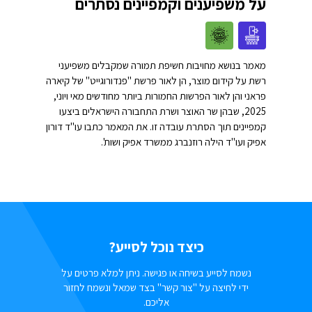
על משפיענים וקמפיינים נסתרים
מאמר בנושא מחויבות חשיפת תמורה שמקבלים משפיעני
רשת על קידום מוצר, הן לאור פרשת "פנדורוגייט" של קיארה
פראני והן לאור הפרשות החמורות ביותר מחודשים מאי ויוני,
2025, שבהן שר האוצר ושרת התחבורה הישראלים ביצעו
קמפיינים תוך הסתרת עובדה זו. את המאמר כתבו עו"ד דורון
אפיק ועו"ד הילה רוזנברג ממשרד אפיק ושות'.
כיצד נוכל לסייע?
נשמח לסייע בשיחה או פגישה. ניתן למלא פרטים על
ידי לחיצה על "צור קשר" בצד שמאל ונשמח לחזור
אליכם.