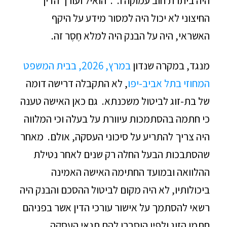
היה ביתרת חוב עמוקה ו. . הואיל ועורך הדין
החיצוני לא יכול היה למסור מידע על היקף
האשראי, היה על הבנק היה למלא חֶסֶר זה.
מנגד, במקרה שנדון
במרץ, 2026, בבית המשפט
המחוזי בתל אביב-יפו
, לא התקבלה דרישה דומה
של בת-זוג לביטול משכנתא. גם כאן האישה טענה
כי חתמה בהסתמכות עיוורת על בעלה וכי המלווה
היה צריך להתריע על סיכוני העסקה, אולם. מאחר
שהסתבכות הבעל החלה רק שנים לאחר נטילת
ההלוואה ובמועד החתימה האישה האמינה
ביכולותיו, לא היה מקום לביטול ההסכם והבנק היה
רשאי להסתמך על אישור עורכי הדין אשר בפניהם
חתמו הזוג ולפיו הוסברו להם תנאי העסקה