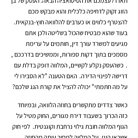
תארו לעצמכם את הסיטואציה הבאה: העסק של בן
הזוג זקוק לדחיפה כלכלית והוא מבקש מכם
להצטרף כלווים או כערבים להלוואה חוץ-בנקאית.
בעוד שהוא מבטיח שהכול בשליטה ולכן אתם
מגיעים למשרד עורך דין, חותמים על ערימת
מסמכים בתוך דקות ספורות, וממשיכים בדרככם ,
. כשהעסק נקלע לקשיים, המלווה דופק בדלת עם
דרישה לפינוי הדירה. האם הטענה "לא הסבירו לי
על מה חתמתי" יכולה להציל את קורת הגג שלכם?
כאשר צדדים מתקשרים בחוזה הלוואה, ובמיוחד
כזה הכרוך בשעבוד דירת מגורים, החוק מטיל על
הגוף המלווה חובת גילוי נרחבת וקוגנטית. לפי חוק
אשראי הוגן, על המלווה למסור עותק מהחוזה