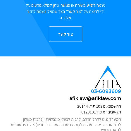
נשמח לסייע בשיחה או פגישה. ניתן למלא פרטים על
ידי לחיצה על "צור קשר" בצד שמאל ונשמח לחזור
אליכם.
צור קשר
03-6093609
afiklaw@afiklaw.com
החשמונאים 103 ת.ד. 20144
תל-אביב · מיקוד 6120101
המשרד נגיש לקהל הרחב, לרבות לבעלי מוגבלויות, (לרבות מעלון
למדרגות בכניסה ומעלית לקומה השניה ומעברים רחבים) אולם פגישות יש
לתאם מראש.