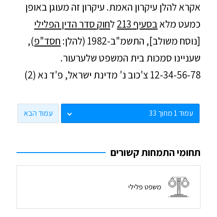
אקרא להלן עיקרון האמת. עיקרון זה מעוגן באופן
כמעט מלא
בסעיף 213
ל
חוק סדר הדין הפלילי
[נוסח משולב], התשמ"ב-1982 (להלן:
חסד"פ
),
שעניינו סמכות בית המשפט שלערעור.
12-34-56-78 צ'כוב נ' מדינת ישראל, פ'ד נא (2)
עמוד הבא
תחומי התמחות קשורים
משפט פלילי