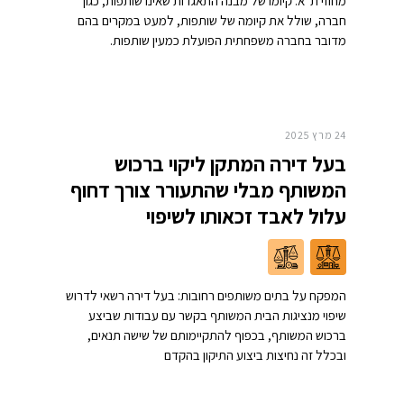
מחוזי ת"א: קיומו של מבנה התאגדות שאינו שותפות, כגון
חברה, שולל את קיומה של שותפות, למעט במקרים בהם
מדובר בחברה משפחתית הפועלת כמעין שותפות.
24 מרץ 2025
בעל דירה המתקן ליקוי ברכוש
המשותף מבלי שהתעורר צורך דחוף
עלול לאבד זכאותו לשיפוי
המפקח על בתים משותפים רחובות: בעל דירה רשאי לדרוש
שיפוי מנציגות הבית המשותף בקשר עם עבודות שביצע
ברכוש המשותף, בכפוף להתקיימותם של שישה תנאים,
ובכלל זה נחיצות ביצוע התיקון בהקדם