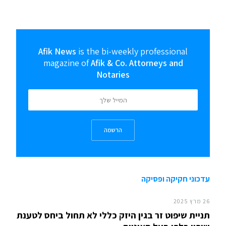
Afik News
is the bi-weekly professional
magazine of
Afik & Co. Attorneys and
Notaries
הרשמה
עדכוני חקיקה ופסיקה
26 מרץ 2025
תניית שיפוט זר בגין היזק כללי לא תחול ביחס לטענת