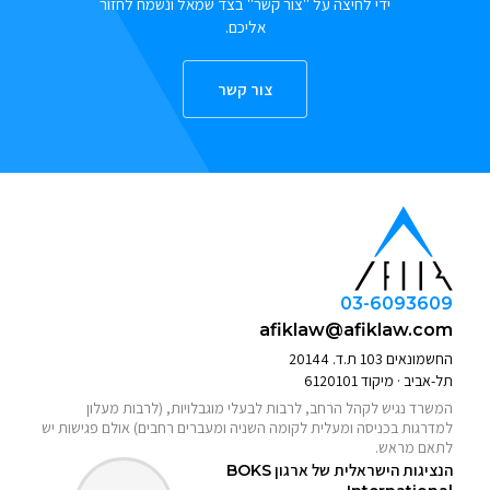
ידי לחיצה על "צור קשר" בצד שמאל ונשמח לחזור
אליכם.
צור קשר
03-6093609
afiklaw@afiklaw.com
החשמונאים 103 ת.ד. 20144
תל-אביב · מיקוד 6120101
המשרד נגיש לקהל הרחב, לרבות לבעלי מוגבלויות, (לרבות מעלון
למדרגות בכניסה ומעלית לקומה השניה ומעברים רחבים) אולם פגישות יש
לתאם מראש.
הנציגות הישראלית של ארגון
BOKS