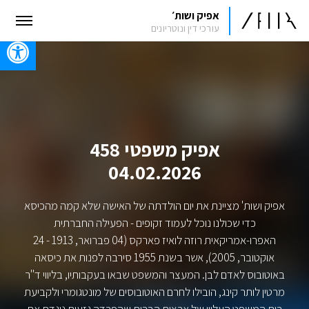
אפיק ושות׳
עורכי דין ונוטריונים
oolbar
אפיק משפטי 458
04.02.2026
אפיק ושות' מציינת את יום הולדתה של האישה שלא קמה מהכיסא
כדי שכולנו נוכל לעמוד זקופים - הפעילה החברתית
האפרו-אמריקאית רוזה לואיז פארקס (04 פברואר, 1913 - 24
אוקטובר, 2005), אשר בשנת 1955 סירבה לפנות את כיסאה
באוטובוס לאדם לבן. המעצר והמשפט שבאו בעקבותיו, בליווי ד"ר
מרטין לותר קינג, הובילו לחרם האוטובוסים של מונטגומרי ולקביעת