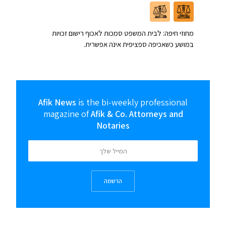
מחוזי חיפה: לבית המשפט סמכות לאכוף רישום זכויות
במושע כשאכיפה ספציפית אינה אפשרית.
Afik News
is the bi-weekly professional
magazine of
Afik & Co. Attorneys and
Notaries
הרשמה