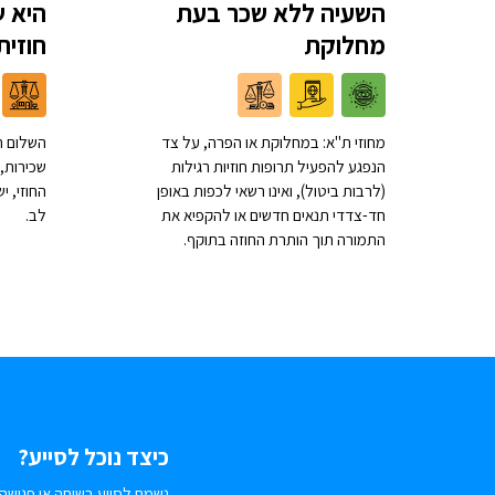
השעיה ללא שכר בעת
היא ש
מחלוקת
חוזית
מחוזי ת"א: במחלוקת או הפרה, על צד
השלום ת
הנפגע להפעיל תרופות חוזיות רגילות
שכירות, 
(לרבות ביטול), ואינו רשאי לכפות באופן
החוזי, 
חד-צדדי תנאים חדשים או להקפיא את
לב.
התמורה תוך הותרת החוזה בתוקף.
כיצד נוכל לסייע?
נשמח לסייע בשיחה או פגישה.