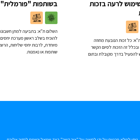
ימוש לרעה בזכות
בשותפות "פורמלית"
השלום ת"א: בתביעה למתן חשבונות
להוכיח בשלב ראשון מערכת יחסים
"א: כל זכות הנובעת מחוזה
מיוחדת, לרבות יחסי שליחות, הרשא
ובכלל זה הזכות לסיום הקשר
שותפות או נאמנות.
יש להפעיל בדרך מקובלת ובתום
 ניתן למלא פרטים על ידי לחיצה על "צור קשר" בצד שמאל ונשמח לחזור אליכם.