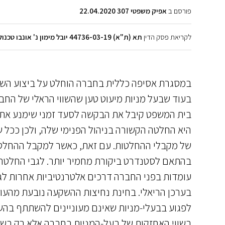
פורסם ב
אפיק משפטי 307 22.04.2020
לקריאת פסק הדין
תא (ת"א) 44736-03-19 יובל מימון נ' אונבו טכנולוגיות מזון בע"מ
בעוד שבעל מניות מיעוט טען שהשווי הראלי של החברה הוא 36 מילי
בית המשפט קיבל את הבקשה לסעד זמני שימנע את 
היא החלטה הקשורה בניהול הפנימי שלה, ולכן ככל
של מקבלי ההחלטות. עם זאת, כאשר למקבל ההחלטה
בהתאם לסטנדרט ביקורת מחמיר יותר. לגבי החלטה על
עומדות בפני החברה דרכים אלטרנטיביות אחרות לגיו
בערכן הריאלי. בחינת נחיצות ההשקעה נובעת מהע
לפגוע בבעלי-מניות שאינם מעוניינים להשתתף בהשקע
בשווי האחזקות של בעל-המניות בחברה אלא רק בשיע