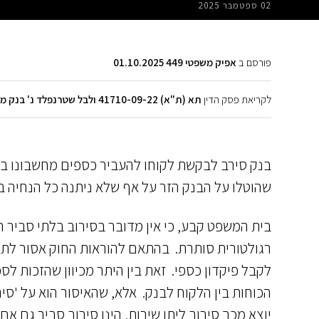
02 ספטמבר 2025
פורסם ב
אפיק משפטי 449 01.10.2025
לקריאת פסק הדין
תא (ת"א) 41710-09-22 ולבל שטרנפלד נ' בנק מזרחי טפחות בע"מ
שהוטלו על הבנק הזר על אף שלא ניתנה כל הנחיה בע
בית המשפט קבע, כי אין מדובר בסירוב בלתי סביר 
רגולטורית סותרת. בהתאם להוראות החוק אסור לתאג
לקבל פיקדון כספי. זאת בין היתר מכיוון שהזכות ל
הכוחות בין הלקוח לבנק. אלא, שהאיסור הוא על 'סי
יוצא מכך סירוב ליתן שירות, הינו סירוב סביר גם א