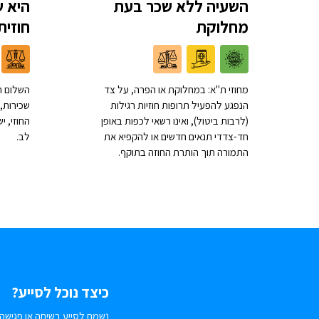
השעיה ללא שכר בעת
היא ש
מחלוקת
חוזית
מחוזי ת"א: במחלוקת או הפרה, על צד
השלום ת
הנפגע להפעיל תרופות חוזיות רגילות
שכירות, 
(לרבות ביטול), ואינו רשאי לכפות באופן
החוזי, 
חד-צדדי תנאים חדשים או להקפיא את
לב.
התמורה תוך הותרת החוזה בתוקף.
כיצד נוכל לסייע?
נשמח לסייע בשיחה או פגישה.