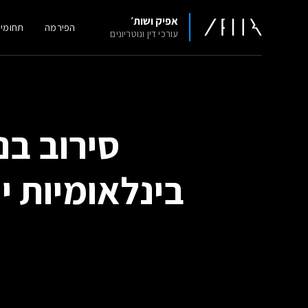
אפיק ושות׳
הפירמה
תחומי
עורכי דין ונוטריונים
סירוב בנ
בינלאומיות י