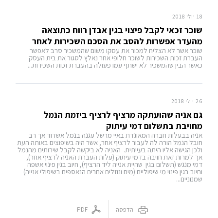
18 יולי 2018
שוכר זכאי לקבל פיצוי בגין אבדן רווח כתוצאה
מהעדר אפשרות להסב את הסכם השכירות לאחר
שוכר אשר לא הצליח למכור את עסקו משום שהמשכיר סרב לאפשר
העברת זכות השכירות לשוכר חלופי אחר נאלץ לסגור את בית העסק
כאשר הבין שהמשכיר לא ישתף עמו פעולה בהעברת זכות השכירות...
26 יולי 2018
גם אניה שהועתקה מרציף לרציף ביזמת הנמל
מחויבת בתשלום דמי עיתוק
אניה בבעלות חברה המאוגדת באיי מרשל עגנה בנמל אשדוד אך רב
חובל הנמל הורה לה לעבור לרציף אחר, אשר היה בשיפוצים באותה העת
ולכן הגישה אליו היתה בעייתית. האניה לא ביקשה לקבל שירותים מהנמל
אך למרות זאת חויבה בדמי עיתוק (עלות העברת האניה לרציף אחר),
דמי מנגש (תשלום בגין שהיית אנייה ליד הרציף), חיוב בגין פינוי אשפה
וחיוב בגין פינוי מי שיפוליים (מים ונוזלים אחרים הנאספים בשיפולי אנייה)
שמנוניים...
הדפסה
PDF