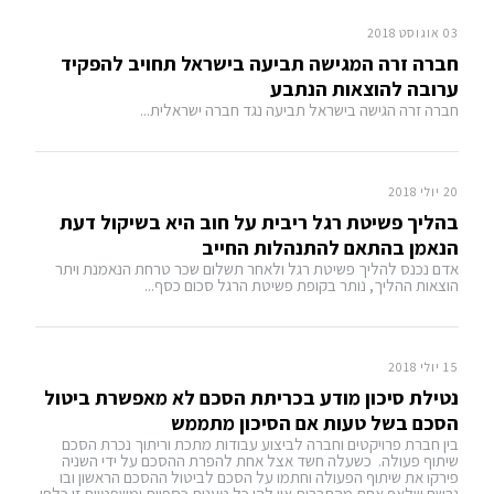
03 אוגוסט 2018
חברה זרה המגישה תביעה בישראל תחויב להפקיד
ערובה להוצאות הנתבע
חברה זרה הגישה בישראל תביעה נגד חברה ישראלית...
20 יולי 2018
בהליך פשיטת רגל ריבית על חוב היא בשיקול דעת
הנאמן בהתאם להתנהלות החייב
אדם נכנס להליך פשיטת רגל ולאחר תשלום שכר טרחת הנאמנת ויתר
הוצאות ההליך, נותר בקופת פשיטת הרגל סכום כסף...
15 יולי 2018
נטילת סיכון מודע בכריתת הסכם לא מאפשרת ביטול
הסכם בשל טעות אם הסיכון מתממש
בין חברת פרויקטים וחברה לביצוע עבודות מתכת וריתוך נכרת הסכם
שיתוף פעולה. כשעלה חשד אצל אחת להפרת ההסכם על ידי השניה
פירקו את שיתוף הפעולה וחתמו על הסכם לביטול ההסכם הראשון ובו
נרשם שלאף אחת מהחברות אין להן כל טענות כספיות ומשפטיות זו כלפי