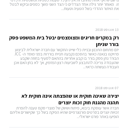
זו. מאוחר יותר גילה אחד הצדדים כי הצד השני משך כספים וביקש לבטל
את הויתור ההדדי בשל הטעיה וטעות...
13 אוגוסט 2018
רק במקרים חריגים ומצומצמים יבטל בית המשפט פסק
בורר שניתן
יזם מתחום התכנון ובניית כלי שייט התקשר עם חברה ישראלית לביצוע
פרויקט בגאנה כאשר בהסכם נקבעה תניית בוררות בפני מוסד ה- ICC.
הבורר נתן פסק בורר בו קבע אחריות בהתאם לסעיף בחוזה שקבע
שהעבודה צריכה להתבצע לשביעות רצון המזמין, אך לא בחן האם אכן
העבודה נעשתה כראוי...
07 אוגוסט 2018
יצירה שאינה חוקית או שהפצתה אינה חוקית לא
תהנה מהגנת חוק זכות יוצרים
חברה אשר עוסקת ביבוא, פיתוח ושיווק של מוצרי סקס טענה להפרת
זכויות יוצרים בסרטים פורנוגרפיים שהיא הפיקה בשל כך שקישורים אליהם
הופיעו באתר פורנו ישראלי...