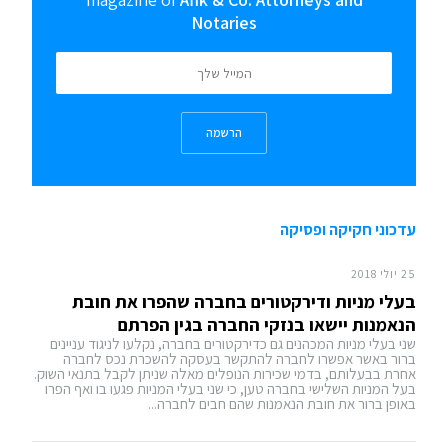
Notaries
הרשמה
עדכוני חקיקה ופסיקה
25 יולי 2018
בעלי מניות ודירקטורים בחברה שהפרו את חובת
הנאמנות יישאו בנזקי החברה בגין הפרתם
שני בעלי מניות המכהנים גם כדירקטורים בחברה, נקלעו לניגוד עניינים
ברור באשר אפשרו לחברה להתקשר בעסקה להשכרת נכס לחברה
אחרת בבעלותם, בדמי שכירות הנופלים מאלה שניתן לקבל בתנאי השוק.
בעל המניות השלישי בחברה טען, כי שני בעלי המניות פגעו בו ואף הפרו
באופן ברור את חובת הנאמנות שהם חבים לחברה...