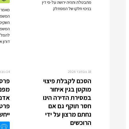
מתבטלת ותהיה ירושה על-פי דין
בניכוי חלקו של המסתלק
מאמר ב
המשפטי
השקיפו
המשפט
להמלצו
דורון 
18 נובמבר 2024
14 נובמבר 2024
הסכם לקבלת פיצוי
פרסו
מוקטן בגין איחור
מפני
במסירת הדירה הינו
אדם 
חסר תוקף גם אם
פרטי
נחתם מרצון על ידי
ייחש
הרוכשים