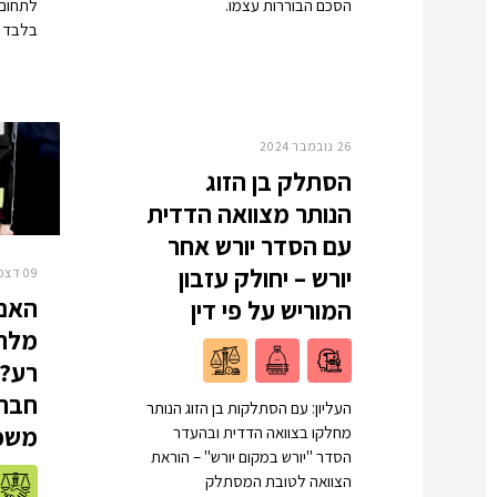
הסכם הבוררות עצמו.
לתחום 
בלבד ו
26 נובמבר 2024
הסתלק בן הזוג
הנותר מצוואה הדדית
עם הסדר יורש אחר
יורש – יחולק עזבון
09 דצמבר 2024
האם 
המוריש על פי דין
מלחמ
רע? 
חברה
העליון: עם הסתלקות בן הזוג הנותר
משפ
מחלקו בצוואה הדדית ובהעדר
הסדר "יורש במקום יורש" – הוראת
הצוואה לטובת המסתלק