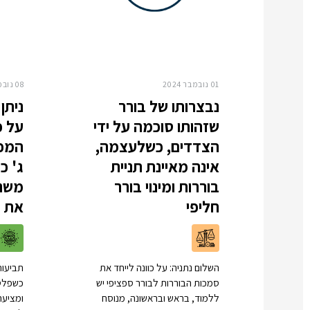
01 נובמבר 2024
08 נובמבר 2024
נבצרותו של בורר
ניתן
שזהותו סוכמה על ידי
על 
הצדדים, כשלעצמה,
המפ
אינה מאיינת תניית
ג' כ
בוררות ומינוי בורר
משנה
חליפי
את 
השלום נתניה: על כוונה לייחד את
תביעות
סמכות הבוררות לבורר ספציפי יש
כשפלט
ללמוד, בראש ובראשונה, מנוסח
ומציעה 