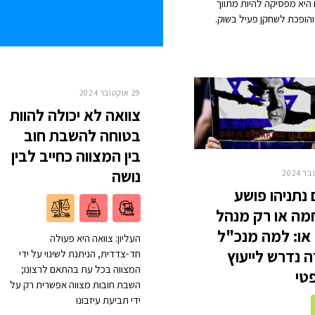
היא מפסיקה להיות מתווך
הופכת לשחקן פעיל בשוק.
29 אוקטובר 2024
צוואה לא יכולה להוות
בטוחה להשבת חוב
בין המצווה כחייב לבין
נושה
נתניהו פושע
ה או רק מנהל
או: למה מנכ"ל
העליון: צוואה היא פעולה
 נדרש לייעוץ
חד-צדדית, הניתנת לשינוי על ידי
המצווה בכל עת בהתאם לרצונו;
טי
השבת חובות מצווה אפשרית רק על
ידי תביעת עיזבונו