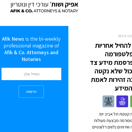
Afik News
is the bi-weekly
 להחיל אחריות
professional magazine of
Afik & Co. Attorneys and
פלטפורמה
Notaries
רסמת מידע צד
כול שלא נקטה
 זהירות לאמת
המידע
הרשמה
 קטנות תל אביב יפו:
פורמה מבצעת פעולות
שירותים נלווים רלוונטיים