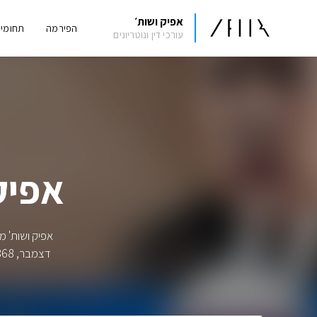
אפיק ושות׳
הפירמה
תחומי
עורכי דין ונוטריונים
אפיק משפ