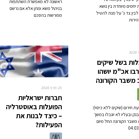
ראשונה לא מאפשרת השתתפות
יחסים מיוחדת בין נושא
בניהול משא ומתן אלא אם נרשם
בין צד ג' על מנת להטיל
מפורשות בהסכם
הירות
ות בשל שיקים
בו אכ"מ יושהו
משבר הקורונה
23 מרץ 2020
חברות ישראליות
הפועלות באוסטרליה
ת חירום (שיקים ללא כיסוי):
– כיצד לבנות את
בנק ובעליו לא יוגבלו במשך
משבר הקורונה החל מיום
הפעילות?
04.03