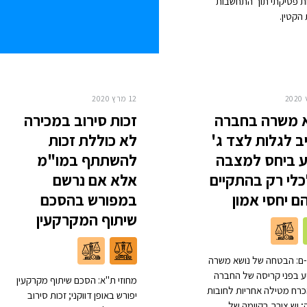
ות פסיקתי תוך התחשבות
הקטין.
12 מרץ 2020
 משרה בחברה
זכות סירוב במכירה
ב לגלות לצד ג'
לא כוללת זכות
 ביחס למצבה
להשתתף במו"מ
לי רק בהתקיים
אלא אם נרשם
הם יחסי אמון
במפורש בהסכם
שיתוף המקרקעין
-ם: הבטחה של נושא משרה
 בפני קריסה של החברה
מחוזי ת"א: הסכם שיתוף מקרקעין
רח מטילה אחריות לחובות
יפורש באופן דווקני; זכות סירוב
 יש צורך בקיומה של