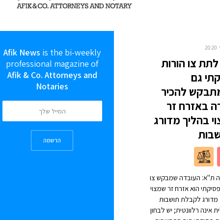
Afik News
is the bi-weekly
 לתת צו הורות
professional magazine of
Afik & Co. Attorneys and
תי גם
Notaries
תבקש להכיר
ה באזרח זר
י בהליך מדורג
בות
הרשמה
ת"א: העובדה שמבקש צו
פסיקתי הוא אזרח זר שמצוי
מדורג לקבלת תושבות
 אינה רלוונטית; יש לבחון