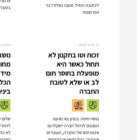
צו הור
לכתובת המייל ממנה נשלח דבר
בטובת 
הפרסומת
11 מרץ 2020
04 מרץ 2020
זכות וטו בתקנון לא
נושא
תחול כאשר היא
מחוי
מופעלת בחוסר תום
מידע
לב או שלא לטובת
הכלכ
החברה
ביני
מחוזי חיפה: במתן צווי מניעה
שלום י
הנוגעים לניהול חברה יישקלו גם
להתריע
אינטרסים של החברה, העובדים
לא בהכ
והציבור; בעל מניות או דירקטור
החברה;