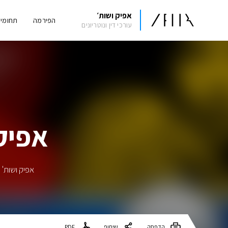
אפיק ושות׳
הפירמה
תחומי
עורכי דין ונוטריונים
אפיק משפט
הדפסה
שיתוף
PDF