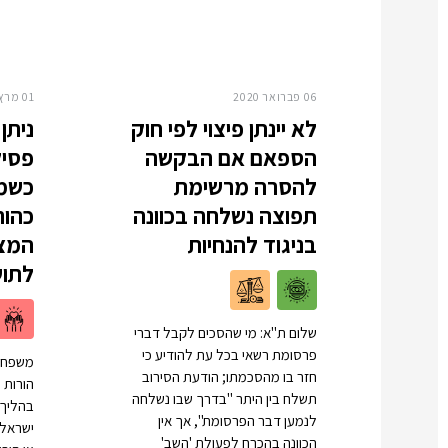
06 פברואר 2020
01 מרץ 2020
לא יינתן פיצוי לפי חוק
ניתן
הספאם אם הבקשה
פסיק
להסרה מרשימת
כשמ
תפוצה נשלחה בכוונה
כהור
בניגוד להנחיות
המצו
לתוש
שלום ת"א: מי שהסכים לקבל דברי
פרסומת רשאי בכל עת להודיע כי
משפחה 
חזר בו מהסכמתו; הודעת הסירוב
הורות 
תשלח בין היתר "בדרך שבו נשלחה
בהליך 
לנמען דבר הפרסומת", אך אין
ישראלית
הכוונה בהכרח לפעולת 'השב'