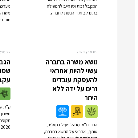
המקבל זכות וטו חייב להפעילה
מערכת 
בתום לב ותוך הגינות לחברה.
משרה ל
חובת ז
05 מרץ 2020
22 מרץ 2020
נושא משרה בחברה
הגבל
עשוי להיות אחראי
שסור
להעסקת עובדים
עקב 
זרים על ידה ללא
היתר
ק"ת שע
חשבון 
תקופת 
אזורי ת"א: מנהל פעיל בתאגיד,
.2020
שותף, ואחראי על הנושא בחברה,