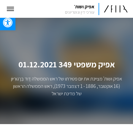
אפיק ושות׳
עורכי דין ונוטריונים
oolbar
אפיק משפטי 349 01.12.2021
אפיק ושות' מציינת את יום פטירתו של ראש הממשלה דָּוִד בֶּן־גּוּרִיּוֹן
‏(16 אוקטובר, 1886 - 1 דצמבר 1973), ראש הממשלה הראשון
של מדינת ישראל