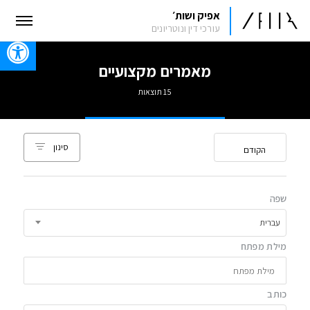
אפיק ושות׳
עורכי דין ונוטריונים
oolbar
מאמרים מקצועיים
15 תוצאות
מיין לפי
סינון
הקודם
שפה
עברית
מילת מפתח
כותב