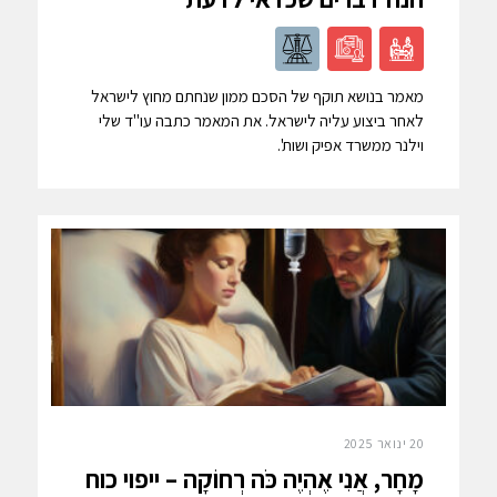
מאמר בנושא תוקף של הסכם ממון שנחתם מחוץ לישראל
לאחר ביצוע עליה לישראל. את המאמר כתבה עו"ד שלי
וילנר ממשרד אפיק ושות'.
20 ינואר 2025
מָחָר, אֲנִי אֶהְיֶה כֹּה רְחוֹקָה – ייפוי כוח