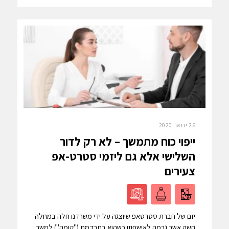
26 ינואר 2020
ייפוי כוח מתמשך – לא רק לדור
השלישי אלא גם ליזמי סטרט-אפ
צעירים
יזם של חברת סטרטאפ שיוצגה על ידי משרדנו חלה במחלה
קשה אשר גרמה לאישפוזו כשהוא בתרדמת ("קומה") למשך