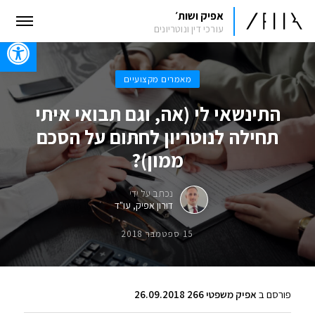
אפיק ושות׳
עורכי דין ונוטריונים
oolbar
מאמרים מקצועיים
התינשאי לי (אה, וגם תבואי איתי
תחילה לנוטריון לחתום על הסכם
ממון)?
נכתב על ידי
דורון אפיק, עו"ד
15 ספטמבר 2018
פורסם ב
אפיק משפטי 266 26.09.2018