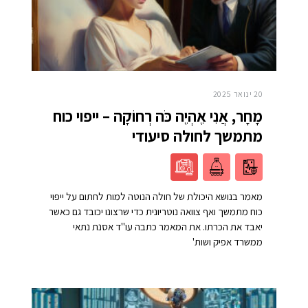
20 ינואר 2025
מָחָר, אֲנִי אֶהְיֶה כֹּה רְחוֹקָה – ייפוי כוח
מתמשך לחולה סיעודי
מאמר בנושא היכולת של חולה הנוטה למות לחתום על ייפוי
כוח מתמשך ואף צוואה נוטריונית כדי שרצונו יכובד גם כאשר
יאבד את הכרתו. את המאמר כתבה עו"ד אסנת נתאי
ממשרד אפיק ושות'