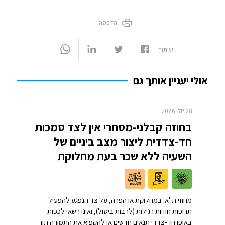
הדפסה
שיתוף
אולי יעניין אותך גם
28 יולי 2026
בחוזה קבלני-מסחרי אין לצד סמכות
חד-צדדית ליצור מצב ביניים של
השעיה ללא שכר בעת מחלוקת
מחוזי ת"א: במחלוקת או הפרה, על צד הנפגע להפעיל
תרופות חוזיות רגילות (לרבות ביטול), ואינו רשאי לכפות
באופן חד-צדדי תנאים חדשים או להקפיא את התמורה תוך