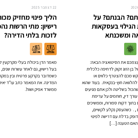
22 דצמבר 2025
ם? הבנתם? על
הליך פינוי מחזיק מכוח
הגילוי בעסקאות
רישיון: מתי הרשות נה
אה ומשכנתא
לזכות בלתי הדירה?
צמכם את הסיטואציה הבאה:
מאמר הדן ביכולת בעלי מקרקעין ל
 בן הזוג זקוק לדחיפה כלכלית
בעל רישיון, גם לאחר עשרות שנים, ב
קש מכם להצטרף כלווים או
כשמדובר בקרקע פרטית ובין במקר
להלוואה חוץ-בנקאית. בעוד שהוא
המדינה. את המאמר כתב עו"ד יאיר 
הכול בשליטה ולכן אתם מגיעים
ממשרד אפיק ושות'.
ורך דין, חותמים על ערימת
בתוך דקות ספורות, וממשיכים
, . כשהעסק נקלע לקשיים,
דופק בדלת עם דרישה לפינוי
האם הטענה […]