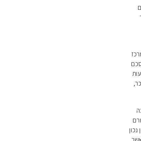
ם
רכז
וד הסכם
מעות
ר,
ה
ורם
נכון
אשר