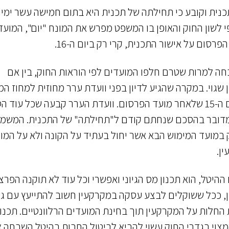
נית וקובע כי תחילתה של תכנית היא בתום חמישה עשר ימי
 לשון החוק והאופן בו המשפט מפרש את המונח "יום", המועד
חה למרות שטרם חלפו המועדים לפי הוראות החוק, בין אם
שגוי. במקרה שהגיע לדיון בפני וועדת ערר מחוזית למחוז המ
בסוף שנת 2017, דובר על מכירה נעשתה במהלך יום ה-15 שלאחר מועד הפרסום. וועדת הערר קבעה שכל ע
15 ולפני חצות הלילה, מדובר בהסכם שנחתם קודם ל"תחילתה" של התכנית. המש
במועד המימוש הבא אשר יחול בעתיד על הקונה ולא על המוכ
ן.
היטל, הוא תכנון מס הגיוני ואפשרי וכל עוד לא תוקנה הפרצ
כן, ככל ששוקלים לבצע עסקה במקרקעין חשוב להתייעץ עם ג
חלות על המקרקעין תוך בחינת המועדים הרלוונטיים. תכנון 
מצוי בגדרי החוק עשוי להביא לביטול החבות בהיטל השבחה 