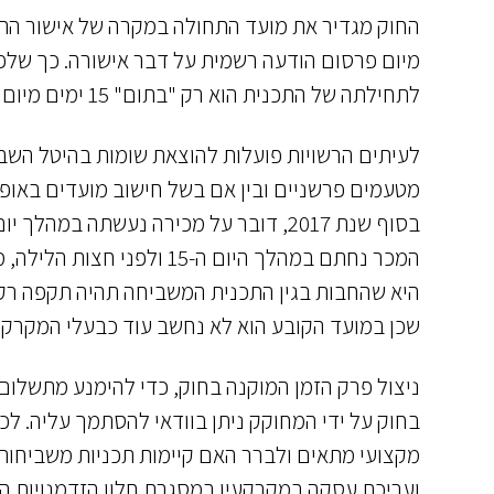
החוק מגדיר את מועד התחולה במקרה של אישור התכ
מיום פרסום הודעה רשמית על דבר אישורה. כך שלפי
לתחילתה של התכנית הוא רק "בתום" 15 ימים מיום הפרסום על אישור התכנית, קרי רק ביום ה-16.
לעיתים הרשויות פועלות להוצאת שומות בהיטל השב
מטעמים פרשניים ובין אם בשל חישוב מועדים באופן 
המכר נחתם במהלך היום ה-
היא שהחבות בגין התכנית המשביחה תהיה תקפה רק 
שכן במועד הקובע הוא לא נחשב עוד כבעלי המקרקעי
ניצול פרק הזמן המוקנה בחוק, כדי להימנע מתשלום ה
בחוק על ידי המחוקק ניתן בוודאי להסתמך עליה. ל
מקצועי מתאים ולברר האם קיימות תכניות משביחות ה
ועריכת עסקה במקרקעין במסגרת חלון הזדמנויות ה