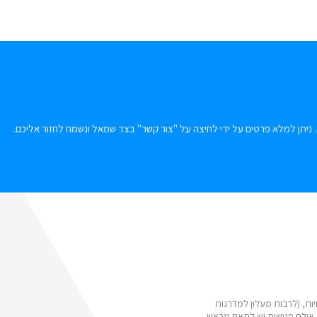
 ניתן למלא פרטים על ידי לחיצה על "צור קשר" בצד שמאל ונשמח לחזור אליכם.
ות, (לרבות מעלון למדרגות
 אולם פגישות יש לתאם מראש.