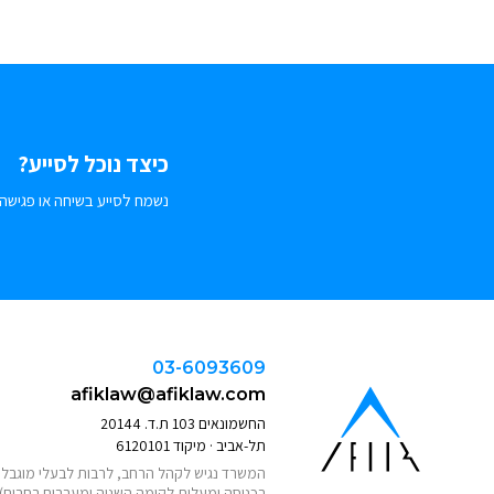
כיצד נוכל לסייע?
נשמח לסייע בשיחה או פגישה.
03-6093609
afiklaw@afiklaw.com
החשמונאים 103 ת.ד. 20144
תל-אביב · מיקוד 6120101
המשרד נגיש לקהל הרחב, לרבות לבעלי מוגבלוי
בכניסה ומעלית לקומה השניה ומעברים רחבים)