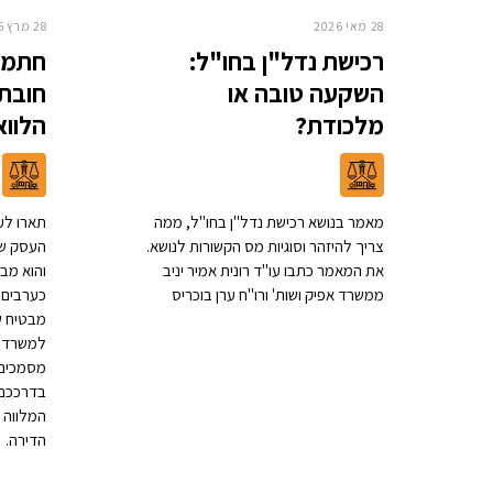
28 מאי 2026
28 מרץ 2026
רכישת נדל"ן בחו"ל:
חתמת
השקעה טובה או
חובת 
מלכודת?
הלוו
מאמר בנושא רכישת נדל"ן בחו"ל, ממה
תארו לע
צריך להיזהר וסוגיות מס הקשורות לנושא.
העסק של
את המאמר כתבו עו"ד רונית אמיר יניב
והוא מב
ממשרד אפיק ושות' ורו"ח ערן בוכריס
כערבים 
מבטיח ש
למשרד ע
מסמכים 
בדרככם 
המלווה 
הדירה. 