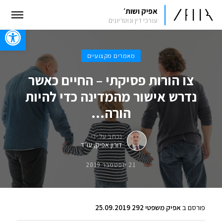
אפיק ושות׳
עורכי דין ונוטריונים
oolbar
מאמרים מקצועיים
צו הורות פסיקתי – החיים כאשר
נדרש אישור מהמדינה כדי להיות
הורה…
נכתב על ידי
דורון אפיק, עו"ד
21 ספטמבר 2019
פורסם ב
אפיק משפטי 292 25.09.2019