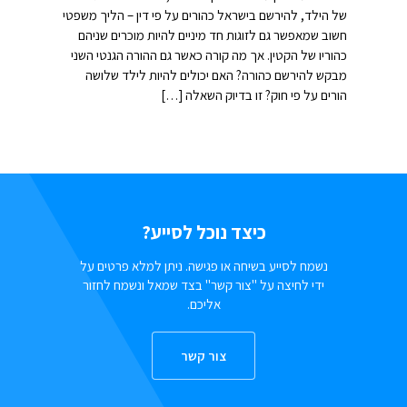
של הילד, להירשם בישראל כהורים על פי דין – הליך משפטי
חשוב שמאפשר גם לזוגות חד מיניים להיות מוכרים שניהם
כהוריו של הקטין. אך מה קורה כאשר גם ההורה הגנטי השני
מבקש להירשם כהורה? האם יכולים להיות לילד שלושה
הורים על פי חוק? זו בדיוק השאלה […]
כיצד נוכל לסייע?
נשמח לסייע בשיחה או פגישה. ניתן למלא פרטים על
ידי לחיצה על "צור קשר" בצד שמאל ונשמח לחזור
אליכם.
צור קשר